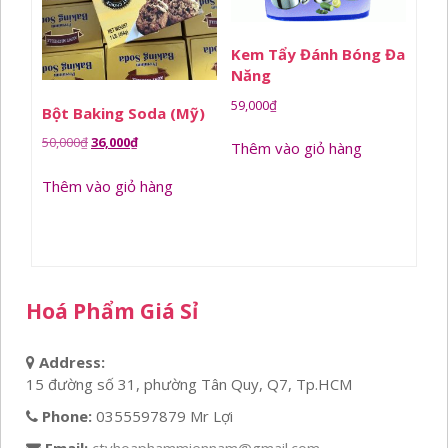
Kem Tẩy Đánh Bóng Đa
Năng
59,000
₫
Bột Baking Soda (Mỹ)
Giá
Giá
50,000
₫
36,000
₫
Thêm vào giỏ hàng
gốc
hiện
Thêm vào giỏ hàng
là:
tại
50,000₫.
là:
36,000₫.
Hoá Phẩm Giá Sỉ
Address:
15 đường số 31, phường Tân Quy, Q7, Tp.HCM
Phone:
0355597879 Mr Lợi