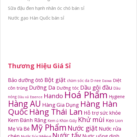
Sữa đậu đen hạnh nhân óc chó bán sỉ
Nước gạo Hàn Quốc bán sỉ
Thương Hiệu Giá Sỉ
Bột giặt
Bảo dưỡng ôtô
Diệt
chăm sóc da
D-nee
Daiwa
Dầu gội đầu
Dưỡng Da
côn trùng
Dưỡng tóc
Dầu
Hoá Phẩm
Hando
Hygiene
nóng
Dầu xả
Essence
Hàng AU
Hàng Hàn
Hàng Gia Dụng
Quốc
Hàng Thái Lan
Hỗ trợ sức khỏe
Khử mùi
Kem Đánh Răng
Kẹo
Kem ủ
Khăn Giấy
Lion
Mỹ Phẩm
Nước giặt
Mẹ Và Bé
Nước rửa
Nước tẩy
chén
Nước uống dinh
Nước Súc Miệng