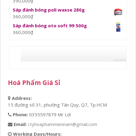
390,000
₫
Sáp đánh bóng poli waxse 280g
360,000
₫
Sáp đánh bóng oto soft 99 500g
360,000
₫
Hoá Phẩm Giá Sỉ
Address:
15 đường số 31, phường Tân Quy, Q7, Tp.HCM
Phone:
0355597879 Mr Lợi
Email:
ctyhoaphammiennam@gmail.com
Working Days/Hours: