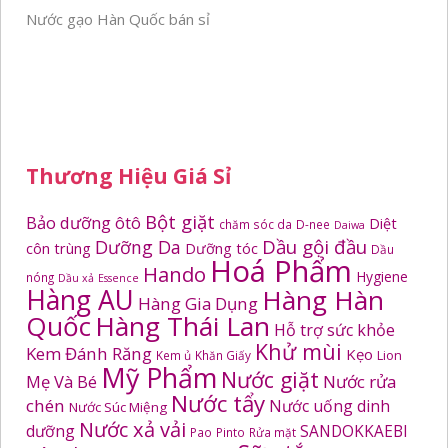
Nước gạo Hàn Quốc bán sỉ
Thương Hiệu Giá Sỉ
Bột giặt
Bảo dưỡng ôtô
Diệt
chăm sóc da
D-nee
Daiwa
Dầu gội đầu
Dưỡng Da
côn trùng
Dưỡng tóc
Dầu
Hoá Phẩm
Hando
Hygiene
nóng
Dầu xả
Essence
Hàng AU
Hàng Hàn
Hàng Gia Dụng
Quốc
Hàng Thái Lan
Hỗ trợ sức khỏe
Khử mùi
Kem Đánh Răng
Kẹo
Kem ủ
Khăn Giấy
Lion
Mỹ Phẩm
Nước giặt
Mẹ Và Bé
Nước rửa
Nước tẩy
chén
Nước uống dinh
Nước Súc Miệng
Nước xả vải
dưỡng
SANDOKKAEBI
Pao
Pinto
Rửa mặt