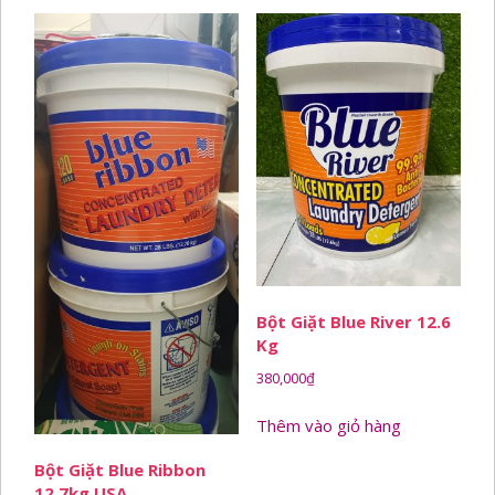
Bột Giặt Blue River 12.6
Kg
380,000
₫
Thêm vào giỏ hàng
Bột Giặt Blue Ribbon
12,7kg USA