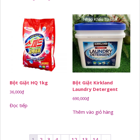
Bột Giặt HQ 1kg
Bột Giặt Kirkland
Laundry Detergent
36,000
₫
690,000
₫
Đọc tiếp
Thêm vào giỏ hàng
1
2
3
4
…
12
13
14
→