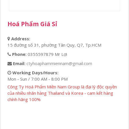
36,000₫.
Hoá Phẩm Giá Sỉ
Address:
15 đường số 31, phường Tân Quy, Q7, Tp.HCM
Phone:
0355597879 Mr Lợi
Email:
ctyhoaphammiennam@gmail.com
Working Days/Hours:
Mon - Sun / 7:00 AM - 8:00 PM
Công Ty Hoá Phẩm Miền Nam Group là đại lý độc quyền
của nhiều nhãn hàng Thailand và Korea - cam kết hàng
chính hãng 100%