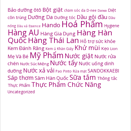
Bột giặt
Bảo dưỡng ôtô
Diệt
chăm sóc da
D-nee
Daiwa
Dầu gội đầu
Dưỡng Da
côn trùng
Dưỡng tóc
Dầu
Hoá Phẩm
Hando
Hygiene
nóng
Dầu xả
Essence
Hàng AU
Hàng Hàn
Hàng Gia Dụng
Quốc
Hàng Thái Lan
Hỗ trợ sức khỏe
Khử mùi
Kem Đánh Răng
Kẹo
Kem ủ
Khăn Giấy
Lion
Mỹ Phẩm
Nước giặt
Mẹ Và Bé
Nước rửa
Nước tẩy
chén
Nước uống dinh
Nước Súc Miệng
Nước xả vải
dưỡng
SANDOKKAEBI
Pao
Pinto
Rửa mặt
Sữa tắm
Sáp thơm
Sâm Hàn Quốc
Thông tắc
Thực Phẩm Chức Năng
Thực Phẩm
Uncategorized