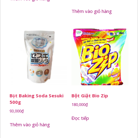
gốc
hiện
Thêm vào giỏ hàng
là:
tại
50,000₫.
là:
36,000₫.
Bột Baking Soda Sesuki
Bột Giặt Bio Zip
500g
180,000
₫
93,000
₫
Đọc tiếp
Thêm vào giỏ hàng