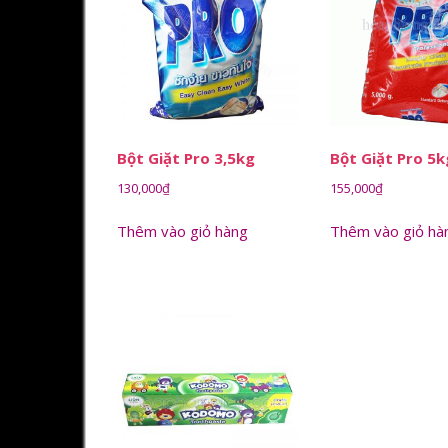
Bột Giặt Pro 3,5kg
Bột Giặt Pro 5k
130,000
₫
155,000
₫
Thêm vào giỏ hàng
Thêm vào giỏ hà