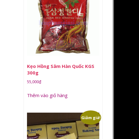
Kẹo Hồng Sâm Hàn Quốc KGS
300g
55,000
₫
Thêm vào giỏ hàng
Giảm giá!