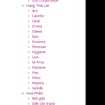
SDJ COrporation
Hàng Thái Lan
Aro
Carefor
Clear
D-nee
Daiwa
Epo
Essence
Floresan
Hygiene
Lion
M-Pros
Pantene
Pao
Pinto
Rejoice
sunsilk
Hoá Phẩm
Bột giặt
Diệt côn trùng