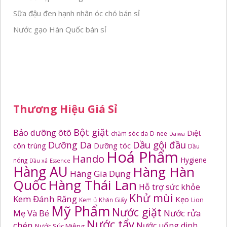
Sữa đậu đen hạnh nhân óc chó bán sỉ
Nước gạo Hàn Quốc bán sỉ
Thương Hiệu Giá Sỉ
Bột giặt
Bảo dưỡng ôtô
Diệt
chăm sóc da
D-nee
Daiwa
Dầu gội đầu
Dưỡng Da
côn trùng
Dưỡng tóc
Dầu
Hoá Phẩm
Hando
Hygiene
nóng
Dầu xả
Essence
Hàng AU
Hàng Hàn
Hàng Gia Dụng
Quốc
Hàng Thái Lan
Hỗ trợ sức khỏe
Khử mùi
Kem Đánh Răng
Kẹo
Kem ủ
Khăn Giấy
Lion
Mỹ Phẩm
Nước giặt
Mẹ Và Bé
Nước rửa
Nước tẩy
chén
Nước uống dinh
Nước Súc Miệng