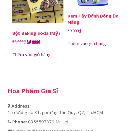
Kem Tẩy Đánh Bóng Đa
Năng
59,000
₫
Bột Baking Soda (Mỹ)
Giá
Giá
50,000
₫
36,000
₫
Thêm vào giỏ hàng
gốc
hiện
Thêm vào giỏ hàng
là:
tại
50,000₫.
là:
36,000₫.
Hoá Phẩm Giá Sỉ
Address:
15 đường số 31, phường Tân Quy, Q7, Tp.HCM
Phone:
0355597879 Mr Lợi