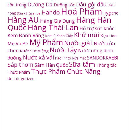
Dầu gội đầu
Dưỡng Da
côn trùng
Dưỡng tóc
Dầu
Hoá Phẩm
Hando
Hygiene
nóng
Dầu xả
Essence
Hàng AU
Hàng Hàn
Hàng Gia Dụng
Quốc
Hàng Thái Lan
Hỗ trợ sức khỏe
Khử mùi
Kem Đánh Răng
Kẹo
Kem ủ
Khăn Giấy
Lion
Mỹ Phẩm
Nước giặt
Mẹ Và Bé
Nước rửa
Nước tẩy
chén
Nước uống dinh
Nước Súc Miệng
Nước xả vải
dưỡng
SANDOKKAEBI
Pao
Pinto
Rửa mặt
Sữa tắm
Sáp thơm
Sâm Hàn Quốc
Thông tắc
Thực Phẩm Chức Năng
Thực Phẩm
Uncategorized