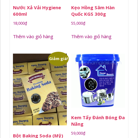
Nước Xả Vải Hygiene
Kẹo Hồng Sâm Hàn
600ml
Quốc KGS 300g
18,000
₫
55,000
₫
Thêm vào giỏ hàng
Thêm vào giỏ hàng
Giảm giá!
Kem Tẩy Đánh Bóng Đa
Năng
59,000
₫
Bột Baking Soda (Mỹ)