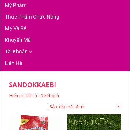
Mỹ Phẩm
Thực Phẩm Chức Năng
Mẹ Và Bé
Khuyến Mãi
Tài Khoản
Liên Hệ
SANDOKKAEBI
Hiển thị tất cả 10 kết quả