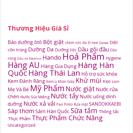
Thương Hiệu Giá Sỉ
Bột giặt
Bảo dưỡng ôtô
Diệt
chăm sóc da
D-nee
Daiwa
Dầu gội đầu
Dưỡng Da
côn trùng
Dưỡng tóc
Dầu
Hoá Phẩm
Hando
Hygiene
nóng
Dầu xả
Essence
Hàng AU
Hàng Hàn
Hàng Gia Dụng
Quốc
Hàng Thái Lan
Hỗ trợ sức khỏe
Khử mùi
Kem Đánh Răng
Kẹo
Kem ủ
Khăn Giấy
Lion
Mỹ Phẩm
Nước giặt
Mẹ Và Bé
Nước rửa
Nước tẩy
chén
Nước uống dinh
Nước Súc Miệng
Nước xả vải
dưỡng
SANDOKKAEBI
Pao
Pinto
Rửa mặt
Sữa tắm
Sáp thơm
Sâm Hàn Quốc
Thông tắc
Thực Phẩm Chức Năng
Thực Phẩm
Uncategorized