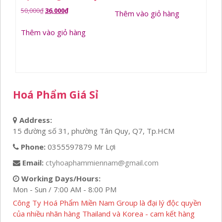
Giá
Giá
50,000
₫
36,000
₫
Thêm vào giỏ hàng
gốc
hiện
Thêm vào giỏ hàng
là:
tại
50,000₫.
là:
36,000₫.
Hoá Phẩm Giá Sỉ
Address:
15 đường số 31, phường Tân Quy, Q7, Tp.HCM
Phone:
0355597879 Mr Lợi
Email:
ctyhoaphammiennam@gmail.com
Working Days/Hours:
Mon - Sun / 7:00 AM - 8:00 PM
Công Ty Hoá Phẩm Miền Nam Group là đại lý độc quyền
của nhiều nhãn hàng Thailand và Korea - cam kết hàng