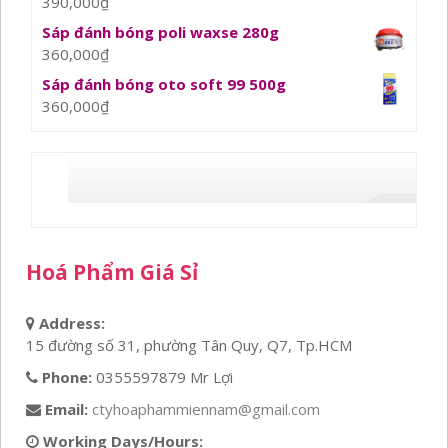
390,000
₫
Sáp đánh bóng poli waxse 280g
360,000
₫
Sáp đánh bóng oto soft 99 500g
360,000
₫
Hoá Phẩm Giá Sỉ
Address:
15 đường số 31, phường Tân Quy, Q7, Tp.HCM
Phone:
0355597879 Mr Lợi
Email:
ctyhoaphammiennam@gmail.com
Working Days/Hours: