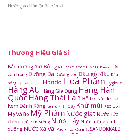
Nước gạo Hàn Quốc bán sỉ
Thương Hiệu Giá Sỉ
Bột giặt
Bảo dưỡng ôtô
Diệt
chăm sóc da
D-nee
Daiwa
Dầu gội đầu
Dưỡng Da
côn trùng
Dưỡng tóc
Dầu
Hoá Phẩm
Hando
Hygiene
nóng
Dầu xả
Essence
Hàng AU
Hàng Hàn
Hàng Gia Dụng
Quốc
Hàng Thái Lan
Hỗ trợ sức khỏe
Khử mùi
Kem Đánh Răng
Kẹo
Kem ủ
Khăn Giấy
Lion
Mỹ Phẩm
Nước giặt
Mẹ Và Bé
Nước rửa
Nước tẩy
chén
Nước uống dinh
Nước Súc Miệng
Nước xả vải
dưỡng
SANDOKKAEBI
Pao
Pinto
Rửa mặt