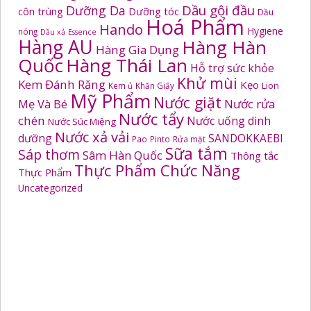
Dầu gội đầu
Dưỡng Da
côn trùng
Dưỡng tóc
Dầu
Hoá Phẩm
Hando
Hygiene
nóng
Dầu xả
Essence
Hàng AU
Hàng Hàn
Hàng Gia Dụng
Quốc
Hàng Thái Lan
Hỗ trợ sức khỏe
Khử mùi
Kem Đánh Răng
Kẹo
Kem ủ
Khăn Giấy
Lion
Mỹ Phẩm
Nước giặt
Mẹ Và Bé
Nước rửa
Nước tẩy
chén
Nước uống dinh
Nước Súc Miệng
Nước xả vải
dưỡng
SANDOKKAEBI
Pao
Pinto
Rửa mặt
Sữa tắm
Sáp thơm
Sâm Hàn Quốc
Thông tắc
Thực Phẩm Chức Năng
Thực Phẩm
Uncategorized