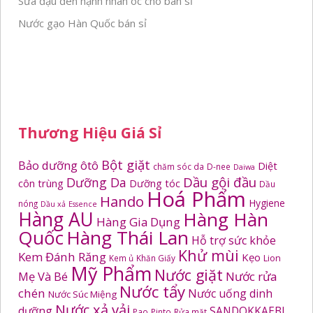
Sữa đậu đen hạnh nhân óc chó bán sỉ
Nước gạo Hàn Quốc bán sỉ
Thương Hiệu Giá Sỉ
Bột giặt
Bảo dưỡng ôtô
Diệt
chăm sóc da
D-nee
Daiwa
Dầu gội đầu
Dưỡng Da
côn trùng
Dưỡng tóc
Dầu
Hoá Phẩm
Hando
Hygiene
nóng
Dầu xả
Essence
Hàng AU
Hàng Hàn
Hàng Gia Dụng
Quốc
Hàng Thái Lan
Hỗ trợ sức khỏe
Khử mùi
Kem Đánh Răng
Kẹo
Kem ủ
Khăn Giấy
Lion
Mỹ Phẩm
Nước giặt
Mẹ Và Bé
Nước rửa
Nước tẩy
chén
Nước uống dinh
Nước Súc Miệng
Nước xả vải
dưỡng
SANDOKKAEBI
Pao
Pinto
Rửa mặt