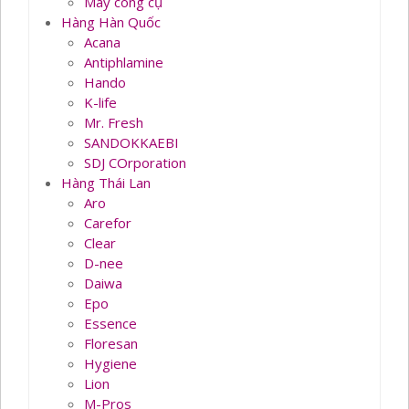
Máy công cụ
Hàng Hàn Quốc
Acana
Antiphlamine
Hando
K-life
Mr. Fresh
SANDOKKAEBI
SDJ COrporation
Hàng Thái Lan
Aro
Carefor
Clear
D-nee
Daiwa
Epo
Essence
Floresan
Hygiene
Lion
M-Pros