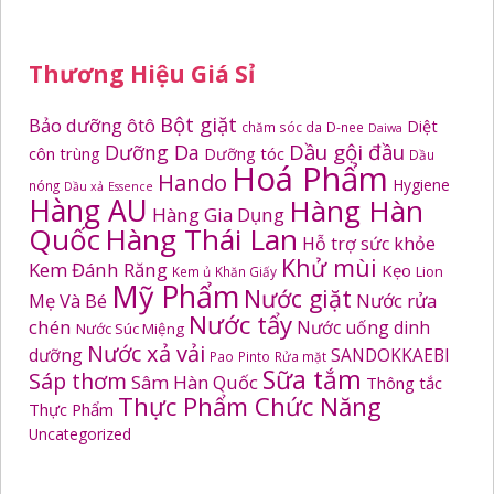
Thương Hiệu Giá Sỉ
Bột giặt
Bảo dưỡng ôtô
Diệt
chăm sóc da
D-nee
Daiwa
Dầu gội đầu
Dưỡng Da
côn trùng
Dưỡng tóc
Dầu
Hoá Phẩm
Hando
Hygiene
nóng
Dầu xả
Essence
Hàng AU
Hàng Hàn
Hàng Gia Dụng
Quốc
Hàng Thái Lan
Hỗ trợ sức khỏe
Khử mùi
Kem Đánh Răng
Kẹo
Kem ủ
Khăn Giấy
Lion
Mỹ Phẩm
Nước giặt
Mẹ Và Bé
Nước rửa
Nước tẩy
chén
Nước uống dinh
Nước Súc Miệng
Nước xả vải
dưỡng
SANDOKKAEBI
Pao
Pinto
Rửa mặt
Sữa tắm
Sáp thơm
Sâm Hàn Quốc
Thông tắc
Thực Phẩm Chức Năng
Thực Phẩm
Uncategorized