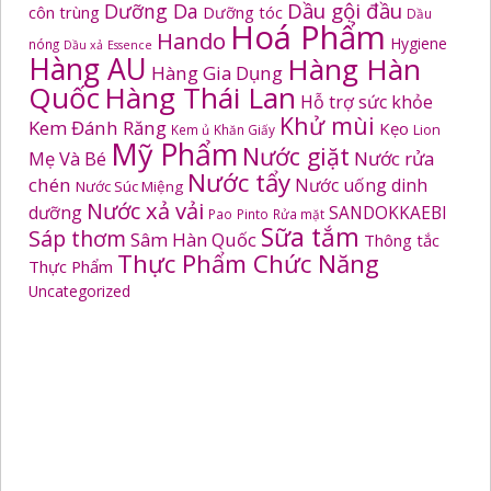
Dầu gội đầu
Dưỡng Da
côn trùng
Dưỡng tóc
Dầu
Hoá Phẩm
Hando
Hygiene
nóng
Dầu xả
Essence
Hàng AU
Hàng Hàn
Hàng Gia Dụng
Quốc
Hàng Thái Lan
Hỗ trợ sức khỏe
Khử mùi
Kem Đánh Răng
Kẹo
Kem ủ
Khăn Giấy
Lion
Mỹ Phẩm
Nước giặt
Mẹ Và Bé
Nước rửa
Nước tẩy
chén
Nước uống dinh
Nước Súc Miệng
Nước xả vải
dưỡng
SANDOKKAEBI
Pao
Pinto
Rửa mặt
Sữa tắm
Sáp thơm
Sâm Hàn Quốc
Thông tắc
Thực Phẩm Chức Năng
Thực Phẩm
Uncategorized