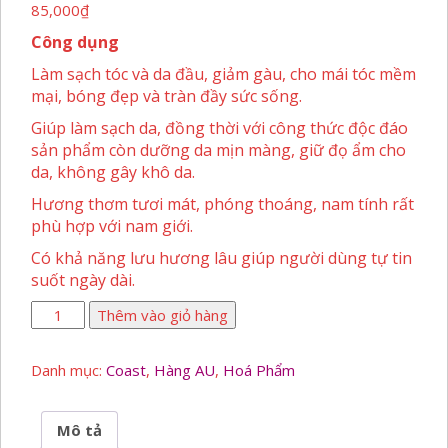
85,000
₫
Công dụng
Làm sạch tóc và da đầu, giảm gàu, cho mái tóc mềm
mại, bóng đẹp và tràn đầy sức sống.
Giúp làm sạch da, đồng thời với công thức độc đáo
sản phẩm còn dưỡng da mịn màng, giữ đọ ẩm cho
da, không gây khô da.
Hương thơm tươi mát, phóng thoáng, nam tính rất
phù hợp với nam giới.
Có khả năng lưu hương lâu giúp người dùng tự tin
suốt ngày dài.
Sữa
Thêm vào giỏ hàng
Tắm
Gội
Danh mục:
Coast
,
Hàng AU
,
Hoá Phẩm
2
In
1
Mô tả
Coast