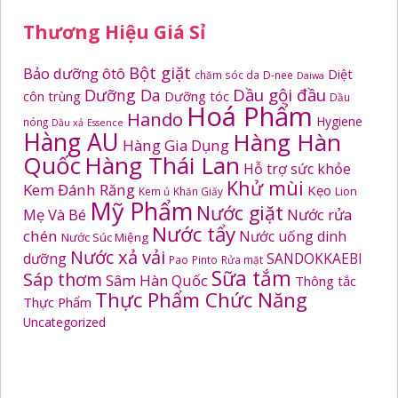
Thương Hiệu Giá Sỉ
Bột giặt
Bảo dưỡng ôtô
Diệt
chăm sóc da
D-nee
Daiwa
Dầu gội đầu
Dưỡng Da
côn trùng
Dưỡng tóc
Dầu
Hoá Phẩm
Hando
Hygiene
nóng
Dầu xả
Essence
Hàng AU
Hàng Hàn
Hàng Gia Dụng
Quốc
Hàng Thái Lan
Hỗ trợ sức khỏe
Khử mùi
Kem Đánh Răng
Kẹo
Kem ủ
Khăn Giấy
Lion
Mỹ Phẩm
Nước giặt
Mẹ Và Bé
Nước rửa
Nước tẩy
chén
Nước uống dinh
Nước Súc Miệng
Nước xả vải
dưỡng
SANDOKKAEBI
Pao
Pinto
Rửa mặt
Sữa tắm
Sáp thơm
Sâm Hàn Quốc
Thông tắc
Thực Phẩm Chức Năng
Thực Phẩm
Uncategorized