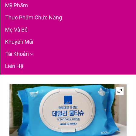
Mỹ Phẩm
Thực Phẩm Chức Năng
Mẹ Và Bé
Khuyến Mãi
Tài Khoản
Liên Hệ