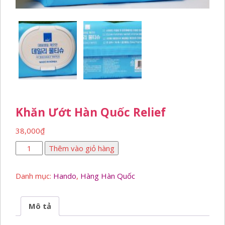
Khăn Ướt Hàn Quốc Relief
38,000
₫
Khăn
Thêm vào giỏ hàng
ướt
Hàn
Danh mục:
Hando
,
Hàng Hàn Quốc
Quốc
Relief
số
Mô tả
lượng