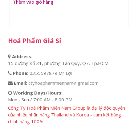
Thêm vào giỏ hàng
là:
tại
50,000₫.
là:
36,000₫.
Hoá Phẩm Giá Sỉ
Address:
15 đường số 31, phường Tân Quy, Q7, Tp.HCM
Phone:
0355597879 Mr Lợi
Email:
ctyhoaphammiennam@gmail.com
Working Days/Hours:
Mon - Sun / 7:00 AM - 8:00 PM
Công Ty Hoá Phẩm Miền Nam Group là đại lý độc quyền
của nhiều nhãn hàng Thailand và Korea - cam kết hàng
chính hãng 100%