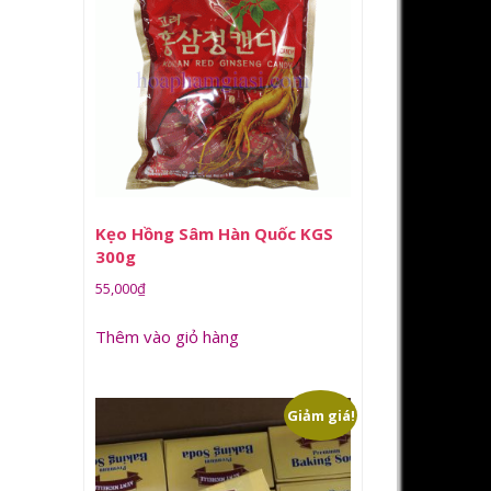
Kẹo Hồng Sâm Hàn Quốc KGS
300g
55,000
₫
Thêm vào giỏ hàng
Giảm giá!