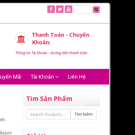
Thanh Toán - Chuyển
Khoản:
Thông tin Tài khoản - Hướng dẫn thanh toán
uyến Mãi
Tài Khoản
Liên Hệ
Tìm Sản Phẩm
Tìm kiếm
iếc
llagen