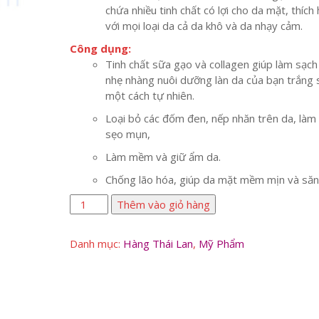
chứa nhiều tinh chất có lợi cho da mặt, thích
với mọi loại da cả da khô và da nhạy cảm.
Công dụng:
Tinh chất sữa gạo và collagen giúp làm sạch
nhẹ nhàng nuôi dưỡng làn da của bạn trắng
một cách tự nhiên.
Loại bỏ các đốm đen, nếp nhăn trên da, là
sẹo mụn,
Làm mềm và giữ ẩm da.
Chống lão hóa, giúp da mặt mềm mịn và săn
Sữa
Thêm vào giỏ hàng
rửa
mặt
Danh mục:
Hàng Thái Lan
,
Mỹ Phẩm
Civic
Rice
Milk
số
lượng