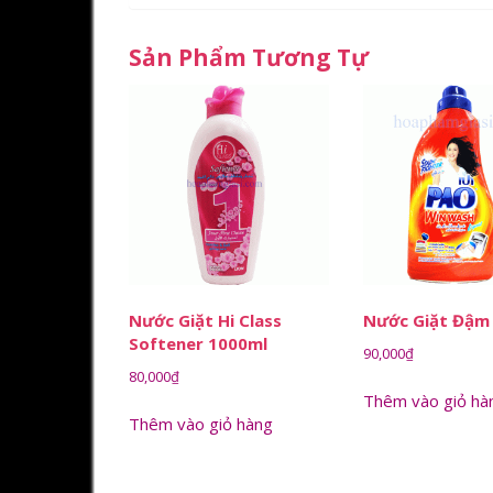
Sản Phẩm Tương Tự
Nước Giặt Hi Class
Nước Giặt Đậm
Softener 1000ml
90,000
₫
80,000
₫
Thêm vào giỏ hà
Thêm vào giỏ hàng