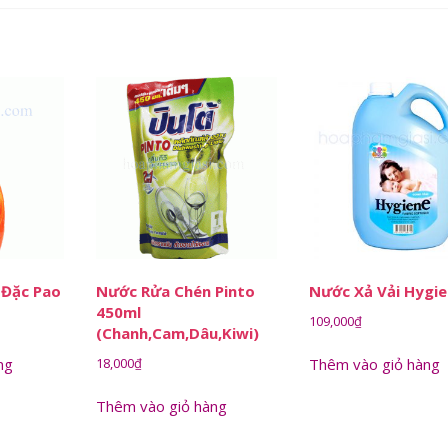
 Đặc Pao
Nước Rửa Chén Pinto
Nước Xả Vải Hygi
450ml
109,000
₫
(Chanh,Cam,Dâu,Kiwi)
18,000
₫
ng
Thêm vào giỏ hàng
Thêm vào giỏ hàng