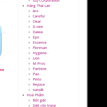
SDJ COrporation
Hàng Thái Lan
Aro
Carefor
Clear
D-nee
Daiwa
Epo
Essence
Floresan
Hygiene
Lion
M-Pros
Pantene
ene
Pao
Pinto
Rejoice
sunsilk
Hoá Phẩm
Bột giặt
Diệt côn trùng