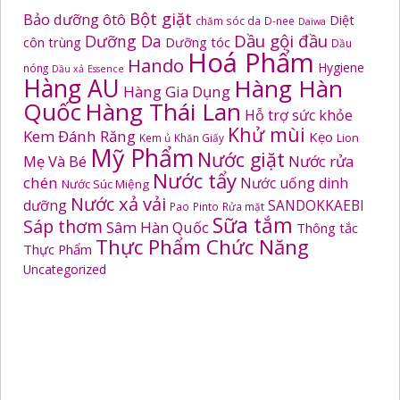
Bột giặt
Bảo dưỡng ôtô
Diệt
chăm sóc da
D-nee
Daiwa
Dầu gội đầu
Dưỡng Da
côn trùng
Dưỡng tóc
Dầu
Hoá Phẩm
Hando
Hygiene
nóng
Dầu xả
Essence
Hàng AU
Hàng Hàn
Hàng Gia Dụng
Quốc
Hàng Thái Lan
Hỗ trợ sức khỏe
Khử mùi
Kem Đánh Răng
Kẹo
Kem ủ
Khăn Giấy
Lion
Mỹ Phẩm
Nước giặt
Mẹ Và Bé
Nước rửa
Nước tẩy
chén
Nước uống dinh
Nước Súc Miệng
Nước xả vải
dưỡng
SANDOKKAEBI
Pao
Pinto
Rửa mặt
Sữa tắm
Sáp thơm
Sâm Hàn Quốc
Thông tắc
Thực Phẩm Chức Năng
Thực Phẩm
Uncategorized