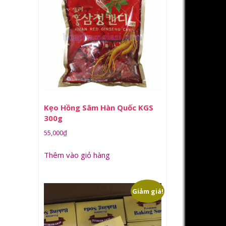
Kẹo Hồng Sâm Hàn Quốc KGS
300g
55,000
₫
Thêm vào giỏ hàng
Giảm giá!