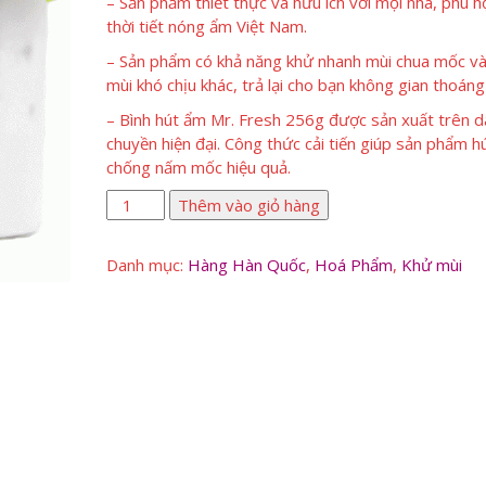
– Sản phẩm thiết thực và hữu ích với mọi nhà, phù h
thời tiết nóng ẩm Việt Nam.
– Sản phẩm có khả năng khử nhanh mùi chua mốc và
mùi khó chịu khác, trả lại cho bạn không gian thoáng
– Bình hút ẩm Mr. Fresh 256g được sản xuất trên d
chuyền hiện đại. Công thức cải tiến giúp sản phẩm h
chống nấm mốc hiệu quả.
Bình
Thêm vào giỏ hàng
hút
ẩm
Danh mục:
Hàng Hàn Quốc
,
Hoá Phẩm
,
Khử mùi
khử
khuẩn
số
lượng