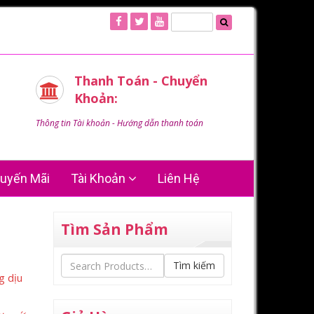
Thanh Toán - Chuyển
Khoản:
Thông tin Tài khoản - Hướng dẫn thanh toán
uyến Mãi
Tài Khoản
Liên Hệ
Tìm Sản Phẩm
Tìm kiếm
g dịu