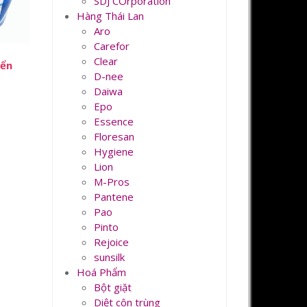
SDJ COrporation
Hàng Thái Lan
Aro
Carefor
Clear
iển
D-nee
Daiwa
Epo
Essence
Floresan
Hygiene
Lion
M-Pros
Pantene
Pao
Pinto
Rejoice
sunsilk
Hoá Phẩm
Bột giặt
Diệt côn trùng