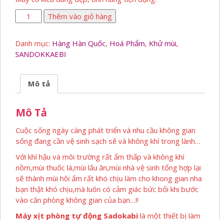
Máy
Thêm vào giỏ hàng
Xịt
Phòng
Danh mục:
Hàng Hàn Quốc
,
Hoá Phẩm
,
Khử mùi
,
Tự
SANDOKKAEBI
Động
Hàn
Quốc
Mô tả
số
lượng
Mô Tả
Cuộc sống ngày càng phát triển và nhu cầu không gian
sống đang cần vệ sinh sạch sẽ và không khí trong lành…
Với khí hậu và môi trường rất ẩm thấp và không khí
nồm,mùi thuốc lá,mùi lấu ăn,mùi nhà vệ sinh tổng hợp lại
sẽ thành mùi hôi ẩm rất khó chịu làm cho khong gian nha
bạn thật khó chịu,mà luôn có cảm giác bức bối khi bước
vào căn phòng không gian của bạn…!!
Máy xịt phòng tự động Sadokabi
là một thiết bị làm