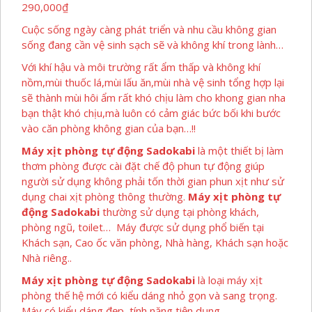
290,000
₫
Cuộc sống ngày càng phát triển và nhu cầu không gian
sống đang cần vệ sinh sạch sẽ và không khí trong lành…
Với khí hậu và môi trường rất ẩm thấp và không khí
nồm,mùi thuốc lá,mùi lấu ăn,mùi nhà vệ sinh tổng hợp lại
sẽ thành mùi hôi ẩm rất khó chịu làm cho khong gian nha
bạn thật khó chịu,mà luôn có cảm giác bức bối khi bước
vào căn phòng không gian của bạn…!!
Máy xịt phòng tự động Sadokabi
là một thiết bị làm
thơm phòng được cài đặt chế độ phun tự động giúp
người sử dụng không phải tốn thời gian phun xịt như sử
dụng chai xịt phòng thông thường.
Máy xịt phòng tự
động Sadokabi
thường sử dụng tại phòng khách,
phòng ngũ, toilet… Máy được sử dụng phổ biến tại
Khách sạn, Cao ốc văn phòng, Nhà hàng, Khách sạn hoặc
Nhà riêng..
Máy xịt phòng tự động Sadokabi
là loại máy xịt
phòng thế hệ mới có kiểu dáng nhỏ gọn và sang trọng.
Máy có kiểu dáng đẹp, tính năng tiện dụng.