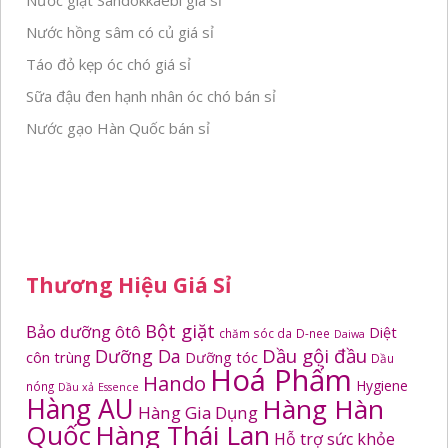
Nước giặt Sandokkaebi giá sỉ
Nước hồng sâm có củ giá sỉ
Táo đỏ kẹp óc chó giá sỉ
Sữa đậu đen hạnh nhân óc chó bán sỉ
Nước gạo Hàn Quốc bán sỉ
Thương Hiệu Giá Sỉ
Bột giặt
Bảo dưỡng ôtô
Diệt
chăm sóc da
D-nee
Daiwa
Dầu gội đầu
Dưỡng Da
côn trùng
Dưỡng tóc
Dầu
Hoá Phẩm
Hando
Hygiene
nóng
Dầu xả
Essence
Hàng AU
Hàng Hàn
Hàng Gia Dụng
Quốc
Hàng Thái Lan
Hỗ trợ sức khỏe