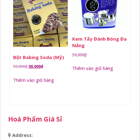
Kem Tẩy Đánh Bóng Đa
Năng
59,000
₫
Bột Baking Soda (Mỹ)
Giá
Giá
50,000
₫
36,000
₫
Thêm vào giỏ hàng
gốc
hiện
Thêm vào giỏ hàng
là:
tại
50,000₫.
là:
36,000₫.
Hoá Phẩm Giá Sỉ
Address: