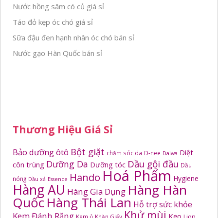
Nước hồng sâm có củ giá sỉ
Táo đỏ kẹp óc chó giá sỉ
Sữa đậu đen hạnh nhân óc chó bán sỉ
Nước gạo Hàn Quốc bán sỉ
Thương Hiệu Giá Sỉ
Bột giặt
Bảo dưỡng ôtô
Diệt
chăm sóc da
D-nee
Daiwa
Dầu gội đầu
Dưỡng Da
côn trùng
Dưỡng tóc
Dầu
Hoá Phẩm
Hando
Hygiene
nóng
Dầu xả
Essence
Hàng AU
Hàng Hàn
Hàng Gia Dụng
Quốc
Hàng Thái Lan
Hỗ trợ sức khỏe
Khử mùi
Kem Đánh Răng
Kẹo
Kem ủ
Khăn Giấy
Lion