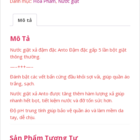
Danh mục:
Hoá Phẩm
,
Nước giặt
5L
số
lượng
Mô tả
Mô Tả
Nước giặt xả đậm đặc Anto Đậm đặc gấp 5 lần bột giặt
thông thường.
—–+++—–
Đánh bật các vết bẩn cứng đầu khỏi sợi vải, giúp quần áo
trắng, sạch.
Nước giặt xả Anto được tăng thêm hàm lượng xả giúp
nhanh hết bọt, tiết kiệm nước và đỡ tốn sức hơn.
Độ pH trung tính giúp bảo vệ quần áo và làm mềm da
tay, dễ chịu.
Sản Phẩm Tương Tự