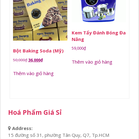
Kem Tẩy Đánh Bóng Đa
Năng
59,000
₫
Bột Baking Soda (Mỹ)
Giá
Giá
50,000
₫
36,000
₫
Thêm vào giỏ hàng
gốc
hiện
Thêm vào giỏ hàng
là:
tại
50,000₫.
là:
36,000₫.
Hoá Phẩm Giá Sỉ
Address:
15 đường số 31, phường Tân Quy, Q7, Tp.HCM