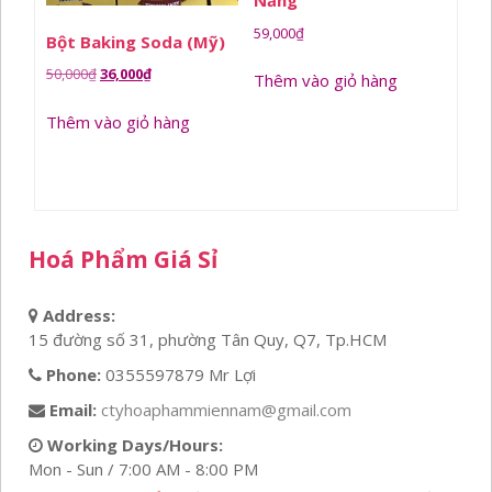
Năng
59,000
₫
Bột Baking Soda (Mỹ)
Giá
Giá
50,000
₫
36,000
₫
Thêm vào giỏ hàng
gốc
hiện
Thêm vào giỏ hàng
là:
tại
50,000₫.
là:
36,000₫.
Hoá Phẩm Giá Sỉ
Address:
15 đường số 31, phường Tân Quy, Q7, Tp.HCM
Phone:
0355597879 Mr Lợi
Email:
ctyhoaphammiennam@gmail.com
Working Days/Hours:
Mon - Sun / 7:00 AM - 8:00 PM