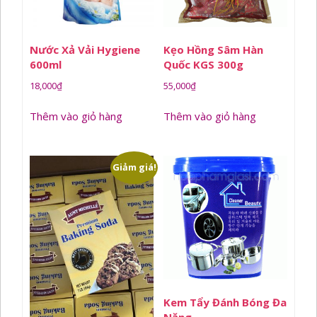
Nước Xả Vải Hygiene
Kẹo Hồng Sâm Hàn
600ml
Quốc KGS 300g
18,000
₫
55,000
₫
Thêm vào giỏ hàng
Thêm vào giỏ hàng
Giảm giá!
Kem Tẩy Đánh Bóng Đa