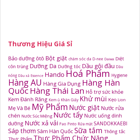
Thương Hiệu Giá Sỉ
Bột giặt
Bảo dưỡng ôtô
Diệt
chăm sóc da
D-nee
Daiwa
Dầu gội đầu
Dưỡng Da
côn trùng
Dưỡng tóc
Dầu
Hoá Phẩm
Hando
Hygiene
nóng
Dầu xả
Essence
Hàng AU
Hàng Hàn
Hàng Gia Dụng
Quốc
Hàng Thái Lan
Hỗ trợ sức khỏe
Khử mùi
Kem Đánh Răng
Kẹo
Kem ủ
Khăn Giấy
Lion
Mỹ Phẩm
Nước giặt
Mẹ Và Bé
Nước rửa
Nước tẩy
chén
Nước uống dinh
Nước Súc Miệng
Nước xả vải
dưỡng
SANDOKKAEBI
Pao
Pinto
Rửa mặt
Sữa tắm
Sáp thơm
Sâm Hàn Quốc
Thông tắc
Thực Phẩm Chức Năng
Thực Phẩm