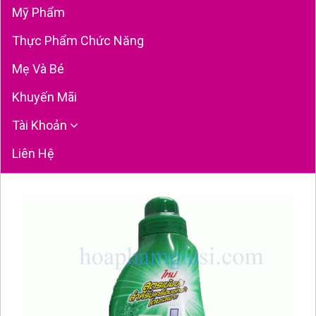
Mỹ Phẩm
Thực Phẩm Chức Năng
Mẹ Và Bé
Khuyến Mãi
Tài Khoản
Liên Hệ