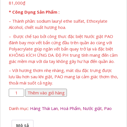
81,000
₫
* Công Dụng Sản Phẩm :
– Thành phần: sodium lauryl ethe sulfat, Ethoxylate
Alcohol, chiết xuất hương hoa.
– Được chế tạo bởi công thưc đặc biệt Nước giặt PAO
đánh bay mọi vết bẩn cứng đầu trên quần áo cùng với
Polyacrylate giúp ngăn vết bẩn quay trở lại và đặc biệt
KHÔNG KÍCH ỨNG DA. Độ PH trung tính mang đến cảm
giác mềm mại với da tay không gây hư hại đến quần áo.
– Với hương thơm nhẹ nhàng, mát dịu đặc trưng được
lưu lâu hơn sau khi giặt, PAO mang lại cảm giác thơm tho,
thoải mái suốt cả ngày.
Nước
Thêm vào giỏ hàng
Giặt
Đậm
Danh mục:
Hàng Thái Lan
,
Hoá Phẩm
,
Nước giặt
,
Pao
Đặc
Pao
số
Mô tả