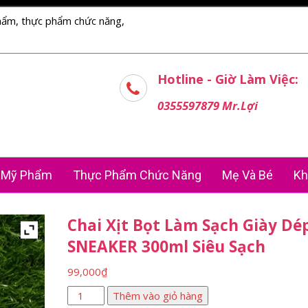
hẩm, thực phẩm chức năng,
Hotline - Giờ Làm Việc:
0355597879 Mr.Lợi
Mỹ Phẩm
Thực Phẩm Chức Năng
Mẹ Và Bé
Kh
Chai Xịt Bọt Làm Sạch Giày Dé
SNEAKER 300ml Siêu Sạch
99,000
₫
Chai
Thêm vào giỏ hàng