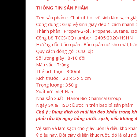
THÔNG TIN SẢN PHẨM
Tên sản phẩm : Chai xịt bọt vệ sinh làm sạch g
Công dụng : Giúp vệ sinh giày dép 1 cách nhanh
Thành phần : Propan-2-ol , Propane, Butane, I
Công bố TCCS/CQ number : 2405:2020/HSHN
Hướng dẫn bảo quản : Bảo quản nơi khô mát,tránh
Quy cách đóng gói : Chai xịt
Số lượng giày : 8-10 đôi
Màu sắc : Trắng
Thể tích thực : 300ml
Kích thước : 20 x 5 x 5 cm
Trọng lượng : 350 g
Xuất xứ : Việt Nam
Nhà sản xuất : Hanoi Bio-Chamical Group
Ngày SX & HSD : Được in trên bao bì sản phẩm
Chú ý : Dung dịch có mùi lên đeo khẩu trang khi
phải rửa lại ngay bằng nước sạch, nếu không đ
Vệ sinh và làm sạch cho giày luôn là điều khó khă
ý điều này. Đôi giày đi liền khúc ruột, đó là câ