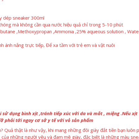
iày dép sneaker 300ml
 chóng mà không cần qua nước hiệu quả chỉ trong 5-10 phút
sobutane ,Methoxypropan ,Ammonia ,25% aqueous solution , Wate
 ánh nắng trực tiếp, Để xa tầm với trẻ em và vật nuôi
 sử dụng bình xịt ,tránh tiếp xúc với da và mắt , miệng .Nếu xịt
ỡ phải tới ngay cơ sở y tế với vỏ sản phẩm
n? Quả thật là như vậy, khi mang những đôi giày đắt tiền bạn luôn p
u nói của những người yêu và đam mê giày, đặc biệt là những màu sn