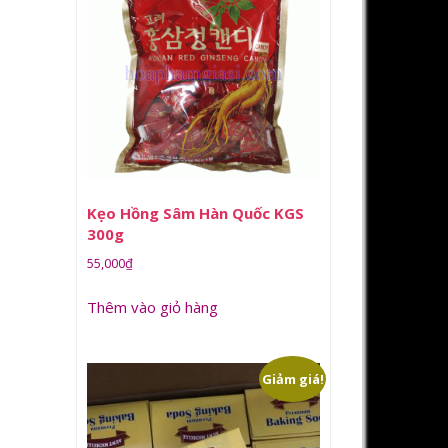
Kẹo Hồng Sâm Hàn Quốc KGS
300g
55,000
₫
Thêm vào giỏ hàng
Giảm giá!