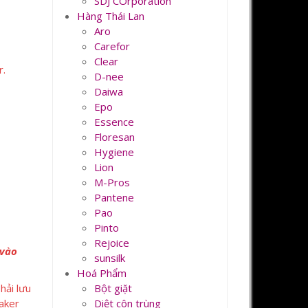
SDJ COrporation
Hàng Thái Lan
Aro
Carefor
Clear
r.
D-nee
Daiwa
Epo
Essence
Floresan
Hygiene
Lion
M-Pros
Pantene
Pao
Pinto
Rejoice
 vào
sunsilk
Hoá Phẩm
Bột giặt
hải lưu
Diệt côn trùng
eaker