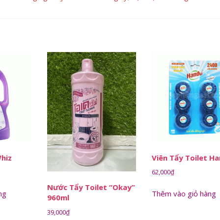
hiz
Viên Tẩy Toilet H
62,000
₫
Nước Tẩy Toilet “Okay”
ng
Thêm vào giỏ hàng
960ml
39,000
₫