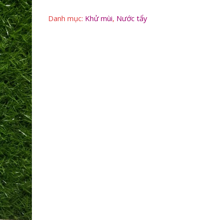
xịt
bọt
Danh mục:
Khử mùi
,
Nước tẩy
làm
sạch
giày
dép
SNEAKER
300ml
siêu
sạch
số
lượng