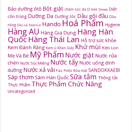
Bột giặt
Bảo dưỡng ôtô
Diệt
chăm sóc da
D-nee
Daiwa
Dầu gội đầu
Dưỡng Da
côn trùng
Dưỡng tóc
Dầu
Hoá Phẩm
Hando
Hygiene
nóng
Dầu xả
Essence
Hàng AU
Hàng Hàn
Hàng Gia Dụng
Quốc
Hàng Thái Lan
Hỗ trợ sức khỏe
Khử mùi
Kem Đánh Răng
Kẹo
Kem ủ
Khăn Giấy
Lion
Mỹ Phẩm
Nước giặt
Mẹ Và Bé
Nước rửa
Nước tẩy
chén
Nước uống dinh
Nước Súc Miệng
Nước xả vải
dưỡng
SANDOKKAEBI
Pao
Pinto
Rửa mặt
Sữa tắm
Sáp thơm
Sâm Hàn Quốc
Thông tắc
Thực Phẩm Chức Năng
Thực Phẩm
Uncategorized