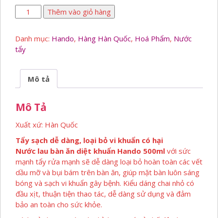
Nước
Thêm vào giỏ hàng
lau
bàn
Danh mục:
Hando
,
Hàng Hàn Quốc
,
Hoá Phẩm
,
Nước
ăn
tẩy
diệt
khuẩn
số
Mô tả
lượng
Mô Tả
Xuất xứ: Hàn Quốc
Tẩy sạch dễ dàng, loại bỏ vi khuẩn có hại
Nước lau bàn ăn diệt khuẩn Hando 500ml
với sức
mạnh tẩy rửa mạnh sẽ dễ dàng loại bỏ hoàn toàn các vết
dầu mỡ và bụi bám trên bàn ăn, giúp mặt bàn luôn sáng
bóng và sạch vi khuẩn gây bệnh. Kiểu dáng chai nhỏ có
đầu xịt, thuận tiện thao tác, dễ dàng sử dụng và đảm
bảo an toàn cho sức khỏe.