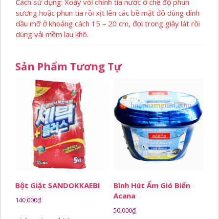
Cách sử dụng: Xoáy vòi chỉnh tia nước ở chế độ phun
sương hoặc phun tia rồi xịt lên các bề mặt đồ dùng dính
dầu mỡ ở khoảng cách 15 – 20 cm, đợi trong giây lát rồi
dùng vải mềm lau khô.
Sản Phẩm Tương Tự
Bột Giặt SANDOKKAEBI
Bình Hút Ẩm Gió Biển
Acana
140,000
₫
50,000
₫