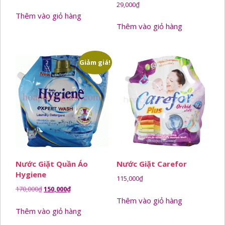
29,000
₫
Thêm vào giỏ hàng
Thêm vào giỏ hàng
Giảm giá!
Nước Giặt Quần Áo
Nước Giặt Carefor
Hygiene
115,000
₫
Giá
Giá
170,000
₫
150,000
₫
gốc
hiện
Thêm vào giỏ hàng
Thêm vào giỏ hàng
là:
tại
170,000₫.
là: