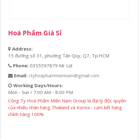
50,000₫.
là:
36,000₫.
Hoá Phẩm Giá Sỉ
Address:
15 đường số 31, phường Tân Quy, Q7, Tp.HCM
Phone:
0355597879 Mr Lợi
Email:
ctyhoaphammiennam@gmail.com
Working Days/Hours:
Mon - Sun / 7:00 AM - 8:00 PM
Công Ty Hoá Phẩm Miền Nam Group là đại lý độc quyền
của nhiều nhãn hàng Thailand và Korea - cam kết hàng
chính hãng 100%