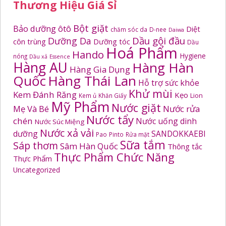
Thương Hiệu Giá Sỉ
Bột giặt
Bảo dưỡng ôtô
Diệt
chăm sóc da
D-nee
Daiwa
Dầu gội đầu
Dưỡng Da
côn trùng
Dưỡng tóc
Dầu
Hoá Phẩm
Hando
Hygiene
nóng
Dầu xả
Essence
Hàng AU
Hàng Hàn
Hàng Gia Dụng
Quốc
Hàng Thái Lan
Hỗ trợ sức khỏe
Khử mùi
Kem Đánh Răng
Kẹo
Kem ủ
Khăn Giấy
Lion
Mỹ Phẩm
Nước giặt
Mẹ Và Bé
Nước rửa
Nước tẩy
chén
Nước uống dinh
Nước Súc Miệng
Nước xả vải
dưỡng
SANDOKKAEBI
Pao
Pinto
Rửa mặt
Sữa tắm
Sáp thơm
Sâm Hàn Quốc
Thông tắc
Thực Phẩm Chức Năng
Thực Phẩm
Uncategorized