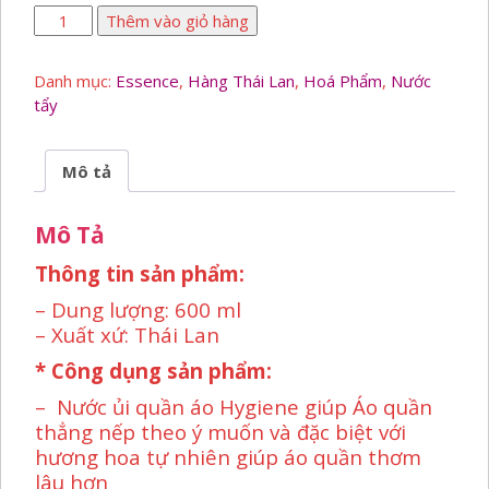
Nước
Thêm vào giỏ hàng
ủi
quần
Danh mục:
Essence
,
Hàng Thái Lan
,
Hoá Phẩm
,
Nước
áo
tẩy
Hygiene
số
lượng
Mô tả
Mô Tả
Thông tin sản phẩm:
– Dung lượng: 600 ml
– Xuất xứ: Thái Lan
* Công dụng sản phẩm:
– Nước ủi quần áo Hygiene giúp Áo quần
thẳng nếp theo ý muốn và đặc biệt với
hương hoa tự nhiên giúp áo quần thơm
lâu hơn