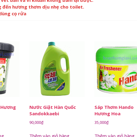
vết bẩn và vi khuẩn không bám lại được.
 đến hương thơm dịu nhẹ cho toilet.
dùng cọ rửa
 Hương
Nước Giặt Hàn Quốc
Sáp Thơm Hando
Sandokkaebi
Hương Hoa
90,000
₫
35,000
₫
ng
Thêm vào giỏ hàng
Thêm vào giỏ hàng