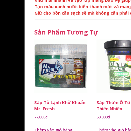
Khử mùi nhanh và tạo lớp màng bảo vệ giúp 
Tạo màu xanh nước biển thanh mát và mang
Giữ cho bồn cầu sạch sẽ mà không cần phải 
Sản Phẩm Tương Tự
Sáp Tủ Lạnh Khử Khuẩn
Sáp Thơm Ô Tô
Mr. Fresh
Thiên Nhiên
77,000
₫
60,000
₫
Thêm vào giỏ hàng
Thêm vào giỏ hà