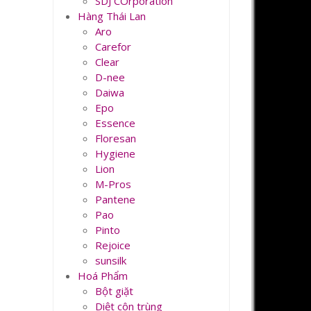
SDJ COrporation
Hàng Thái Lan
Aro
Carefor
Clear
D-nee
Daiwa
Epo
Essence
Floresan
Hygiene
Lion
M-Pros
Pantene
Pao
Pinto
Rejoice
sunsilk
Hoá Phẩm
Bột giặt
Diệt côn trùng