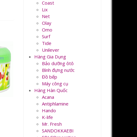
Coast
Lix
Net
Olay
Omo
Surf
Tide
Unilever
Hàng Gia Dụng
Bảo dưỡng ôtô
Bình đựng nước
Đồ bếp
Máy công cụ
Hàng Hàn Quốc
Acana
Antiphlamine
Hando
K-life
Mr. Fresh
SANDOKKAEBI