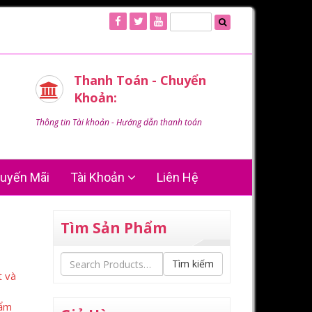
Thanh Toán - Chuyển
Khoản:
Thông tin Tài khoản - Hướng dẫn thanh toán
uyến Mãi
Tài Khoản
Liên Hệ
Tìm Sản Phẩm
Tìm kiếm
t và
hẩm