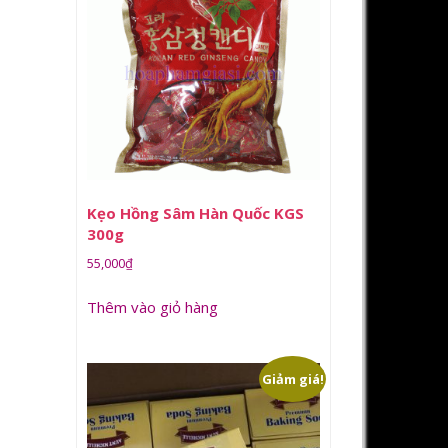
Kẹo Hồng Sâm Hàn Quốc KGS
300g
55,000
₫
Thêm vào giỏ hàng
Giảm giá!