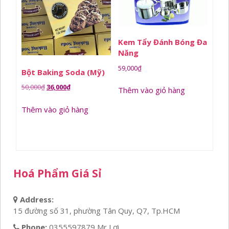
Kem Tẩy Đánh Bóng Đa
Năng
59,000
₫
Bột Baking Soda (Mỹ)
Giá
Giá
50,000
₫
36,000
₫
Thêm vào giỏ hàng
gốc
hiện
Thêm vào giỏ hàng
là:
tại
50,000₫.
là:
36,000₫.
Hoá Phẩm Giá Sỉ
Address:
15 đường số 31, phường Tân Quy, Q7, Tp.HCM
Phone:
0355597879 Mr Lợi