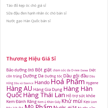
Táo đỏ kẹp óc chó giá sỉ
Sữa đậu đen hạnh nhân óc chó bán sỉ
Nước gạo Hàn Quốc bán sỉ
Thương Hiệu Giá Sỉ
Bột giặt
Bảo dưỡng ôtô
Diệt
chăm sóc da
D-nee
Daiwa
Dầu gội đầu
Dưỡng Da
côn trùng
Dưỡng tóc
Dầu
Hoá Phẩm
Hando
Hygiene
nóng
Dầu xả
Essence
Hàng AU
Hàng Hàn
Hàng Gia Dụng
Quốc
Hàng Thái Lan
Hỗ trợ sức khỏe
Khử mùi
Kem Đánh Răng
Kẹo
Kem ủ
Khăn Giấy
Lion
Mỹ Phẩm
Nước giặt