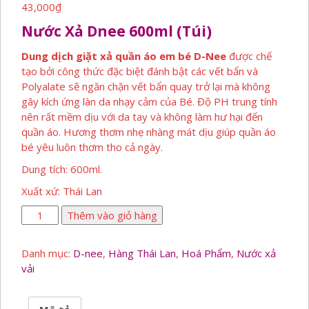
43,000
₫
Nước Xả Dnee 600ml (túi)
Dung dịch giặt xả quần áo em bé D-Nee
được chế
tạo bởi công thức đặc biệt đánh bật các vết bẩn và
Polyalate sẽ ngăn chặn vết bẩn quay trở lại mà không
gây kích ứng làn da nhạy cảm của Bé. Độ PH trung tính
nên rất mềm dịu với da tay và không làm hư hại đến
quần áo. Hương thơm nhẹ nhàng mát dịu giúp quần áo
bé yêu luôn thơm tho cả ngày.
Dung tích: 600ml.
Xuất xứ: Thái Lan
Nước
Thêm vào giỏ hàng
Xả
Dnee
Danh mục:
D-nee
,
Hàng Thái Lan
,
Hoá Phẩm
,
Nước xả
600ml
vải
(túi)
số
lượng