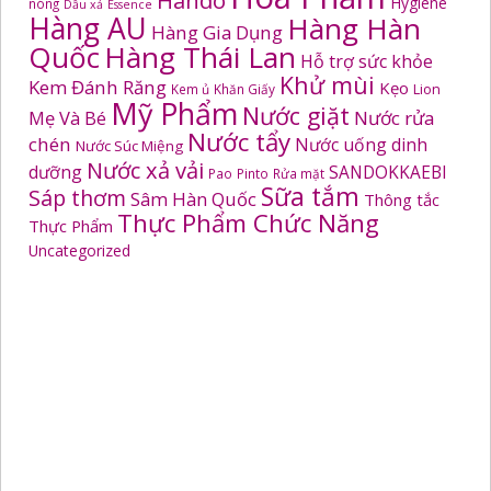
Hygiene
nóng
Dầu xả
Essence
Hàng AU
Hàng Hàn
Hàng Gia Dụng
Quốc
Hàng Thái Lan
Hỗ trợ sức khỏe
Khử mùi
Kem Đánh Răng
Kẹo
Kem ủ
Khăn Giấy
Lion
Mỹ Phẩm
Nước giặt
Mẹ Và Bé
Nước rửa
Nước tẩy
chén
Nước uống dinh
Nước Súc Miệng
Nước xả vải
dưỡng
SANDOKKAEBI
Pao
Pinto
Rửa mặt
Sữa tắm
Sáp thơm
Sâm Hàn Quốc
Thông tắc
Thực Phẩm Chức Năng
Thực Phẩm
Uncategorized