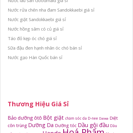
Nước lau sàn Goodmaid giá sỉ
Nước rửa chén nha đam Sandokkaebi giá sỉ
Nước giặt Sandokkaebi giá sỉ
Nước hồng sâm có củ giá sỉ
Táo đỏ kẹp óc chó giá sỉ
Sữa đậu đen hạnh nhân óc chó bán sỉ
Nước gạo Hàn Quốc bán sỉ
Thương Hiệu Giá Sỉ
Bột giặt
Bảo dưỡng ôtô
Diệt
chăm sóc da
D-nee
Daiwa
Dầu gội đầu
Dưỡng Da
côn trùng
Dưỡng tóc
Dầu
Hoá Phẩm
Hando