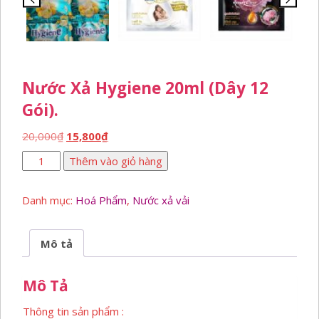
Nước Xả Hygiene 20ml (dây 12
Gói).
Giá
Giá
20,000
₫
15,800
₫
gốc
hiện
Nước
Thêm vào giỏ hàng
là:
tại
xả
20,000₫.
là:
Hygiene
15,800₫.
Danh mục:
Hoá Phẩm
,
Nước xả vải
20ml
(dây
12
Mô tả
gói).
số
Mô Tả
lượng
Thông tin sản phẩm :