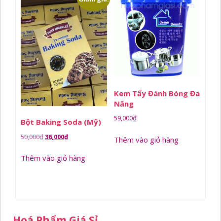
Kem Tẩy Đánh Bóng Đa
Năng
59,000
₫
Bột Baking Soda (Mỹ)
Giá
Giá
50,000
₫
36,000
₫
Thêm vào giỏ hàng
gốc
hiện
Thêm vào giỏ hàng
là:
tại
50,000₫.
là:
36,000₫.
Hoá Phẩm Giá Sỉ