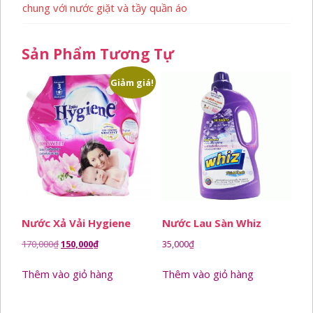
chung với nước giặt và tầy quần áo
Sản Phẩm Tương Tự
Giảm giá!
Nước Xả Vải Hygiene
Nước Lau Sàn Whiz
Giá
Giá
170,000
₫
150,000
₫
35,000
₫
gốc
hiện
Thêm vào giỏ hàng
Thêm vào giỏ hàng
là:
tại
170,000₫.
là:
150,000₫.