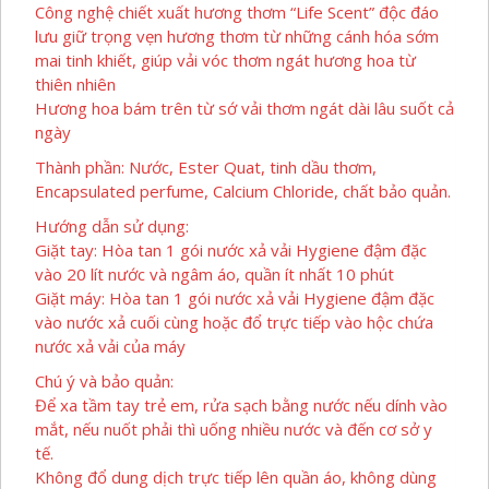
Công nghệ chiết xuất hương thơm “Life Scent” độc đáo
lưu giữ trọng vẹn hương thơm từ những cánh hóa sớm
mai tinh khiết, giúp vải vóc thơm ngát hương hoa từ
thiên nhiên
Hương hoa bám trên từ sớ vải thơm ngát dài lâu suốt cả
ngày
Thành phần: Nước, Ester Quat, tinh dầu thơm,
Encapsulated perfume, Calcium Chloride, chất bảo quản.
Hướng dẫn sử dụng:
Giặt tay: Hòa tan 1 gói nước xả vải Hygiene đậm đặc
vào 20 lít nước và ngâm áo, quần ít nhất 10 phút
Giặt máy: Hòa tan 1 gói nước xả vải Hygiene đậm đặc
vào nước xả cuối cùng hoặc đổ trực tiếp vào hộc chứa
nước xả vải của máy
Chú ý và bảo quản:
Để xa tầm tay trẻ em, rửa sạch bằng nước nếu dính vào
mắt, nếu nuốt phải thì uống nhiều nước và đến cơ sở y
tế.
Không đổ dung dịch trực tiếp lên quần áo, không dùng