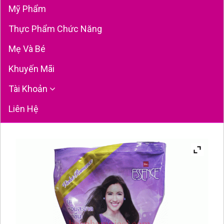
Mỹ Phẩm
Thực Phẩm Chức Năng
Mẹ Và Bé
Khuyến Mãi
Tài Khoản
Liên Hệ