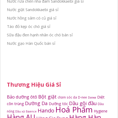
Nước rửa chén nha đam Sandokkaebi giá sỉ
Nước giặt Sandokkaebi giá sỉ
Nước hồng sâm có củ giá sỉ
Táo đỏ kẹp óc chó giá sỉ
Sữa đậu đen hạnh nhân óc chó bán sỉ
Nước gạo Hàn Quốc bán sỉ
Thương Hiệu Giá Sỉ
Bột giặt
Bảo dưỡng ôtô
Diệt
chăm sóc da
D-nee
Daiwa
Dầu gội đầu
Dưỡng Da
côn trùng
Dưỡng tóc
Dầu
Hoá Phẩm
Hando
Hygiene
nóng
Dầu xả
Essence
Hàng AU
Hàng Hàn