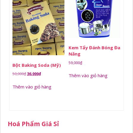
Kem Tẩy Đánh Bóng Đa
Năng
59,000
₫
Bột Baking Soda (Mỹ)
Giá
Giá
50,000
₫
36,000
₫
Thêm vào giỏ hàng
gốc
hiện
Thêm vào giỏ hàng
là:
tại
50,000₫.
là:
36,000₫.
Hoá Phẩm Giá Sỉ