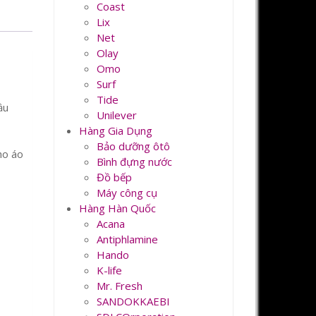
Coast
Lix
Net
Olay
Omo
Surf
Tide
ầu
Unilever
Hàng Gia Dụng
Bảo dưỡng ôtô
ho áo
Bình đựng nước
Đồ bếp
Máy công cụ
Hàng Hàn Quốc
Acana
Antiphlamine
Hando
K-life
Mr. Fresh
SANDOKKAEBI