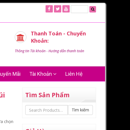
Thanh Toán - Chuyển
Khoản:
Thông tin Tài khoản - Hướng dẫn thanh toán
uyến Mãi
Tài Khoản
Liên Hệ
úi
Tìm Sản Phẩm
Tìm kiếm
ựa chọn