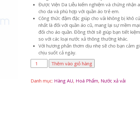
Được Viện Da Liễu kiểm nghiệm và chứng nhận a
cho da và phù hợp với quần áo trẻ em.
Công thức đậm đặc giúp cho vải không bị khô c
nhất là đối với quần áo cũ, mang lại sự mềm mại
đối cho áo quần. Đồng thời sẽ giúp bạn tiết kiệ
so với các loại nước xả thông thường khác.
Với hương phấn thơm dịu nhẹ sẽ cho bạn cảm gi
chịu suốt cả ngày.
Nước
Thêm vào giỏ hàng
Xả
Vải
Danh mục:
Hàng AU
,
Hoá Phẩm
,
Nước xả vải
Comfort
1,6
lít
/Túi
số
lượng