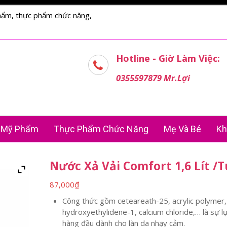
hẩm, thực phẩm chức năng,
Hotline - Giờ Làm Việc:
0355597879 Mr.Lợi
Mỹ Phẩm
Thực Phẩm Chức Năng
Mẹ Và Bé
Kh
Nước Xả Vải Comfort 1,6 Lít /T
87,000
₫
Công thức gồm ceteareath-25, acrylic polymer,
hydroxyethylidene-1, calcium chloride,… là sự l
hàng đầu dành cho làn da nhạy cảm.