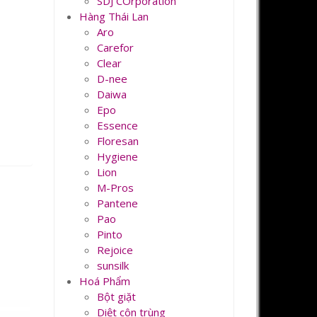
SDJ COrporation
Hàng Thái Lan
Aro
Carefor
Clear
D-nee
Daiwa
Epo
Essence
Floresan
Hygiene
Lion
M-Pros
Pantene
Pao
Pinto
Rejoice
sunsilk
Hoá Phẩm
Bột giặt
Diệt côn trùng