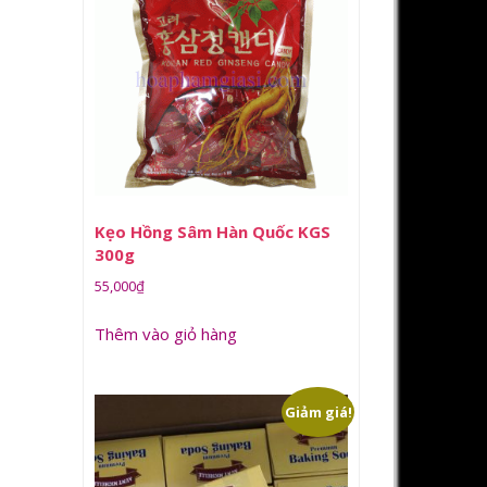
Kẹo Hồng Sâm Hàn Quốc KGS
300g
55,000
₫
Thêm vào giỏ hàng
Giảm giá!