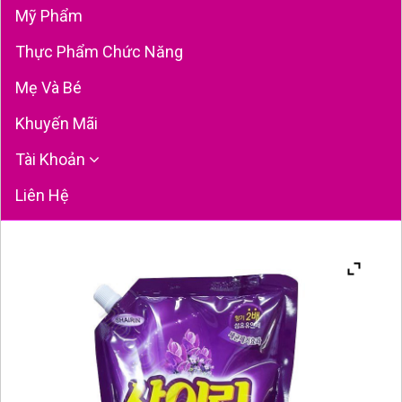
Mỹ Phẩm
Thực Phẩm Chức Năng
Mẹ Và Bé
Khuyến Mãi
Tài Khoản
Liên Hệ