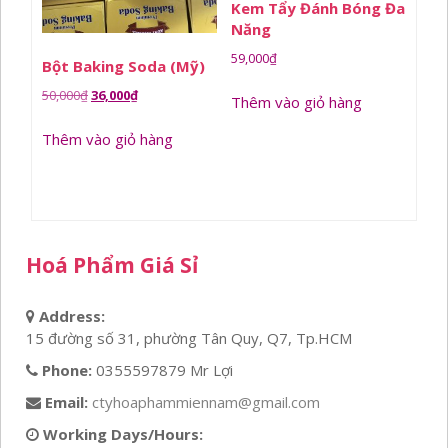
Kem Tẩy Đánh Bóng Đa
Năng
59,000
₫
Bột Baking Soda (Mỹ)
Giá
Giá
50,000
₫
36,000
₫
Thêm vào giỏ hàng
gốc
hiện
Thêm vào giỏ hàng
là:
tại
50,000₫.
là:
36,000₫.
Hoá Phẩm Giá Sỉ
Address:
15 đường số 31, phường Tân Quy, Q7, Tp.HCM
Phone:
0355597879 Mr Lợi
Email:
ctyhoaphammiennam@gmail.com
Working Days/Hours: