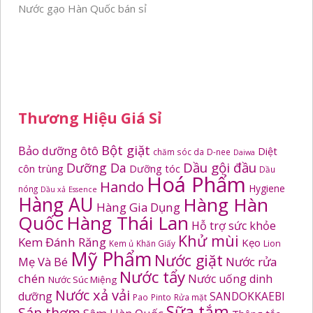
Nước gạo Hàn Quốc bán sỉ
Thương Hiệu Giá Sỉ
Bột giặt
Bảo dưỡng ôtô
Diệt
chăm sóc da
D-nee
Daiwa
Dầu gội đầu
Dưỡng Da
côn trùng
Dưỡng tóc
Dầu
Hoá Phẩm
Hando
Hygiene
nóng
Dầu xả
Essence
Hàng AU
Hàng Hàn
Hàng Gia Dụng
Quốc
Hàng Thái Lan
Hỗ trợ sức khỏe
Khử mùi
Kem Đánh Răng
Kẹo
Kem ủ
Khăn Giấy
Lion
Mỹ Phẩm
Nước giặt
Mẹ Và Bé
Nước rửa
Nước tẩy
chén
Nước uống dinh
Nước Súc Miệng
Nước xả vải
dưỡng
SANDOKKAEBI
Pao
Pinto
Rửa mặt
Sữa tắm
Sáp thơm