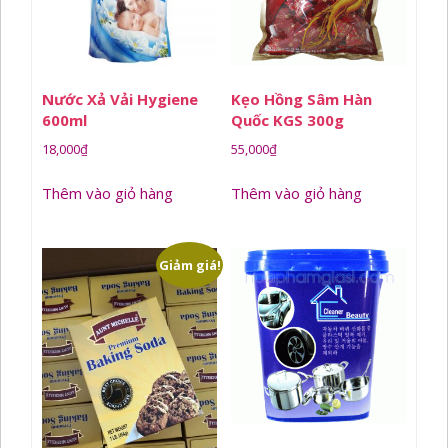
Nước Xả Vải Hygiene
Kẹo Hồng Sâm Hàn
600ml
Quốc KGS 300g
18,000
₫
55,000
₫
Thêm vào giỏ hàng
Thêm vào giỏ hàng
Giảm giá!