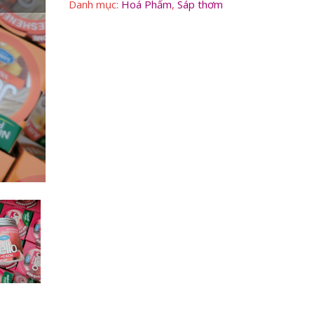
39,000₫.
Danh mục:
Hoá Phẩm
,
Sáp thơm
220g
số
lượng