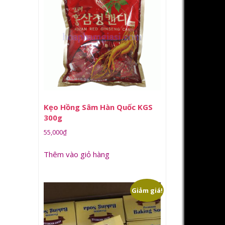
Kẹo Hồng Sâm Hàn Quốc KGS
300g
55,000
₫
Thêm vào giỏ hàng
Giảm giá!