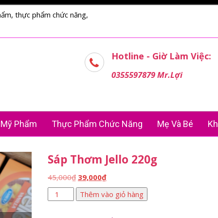
hẩm, thực phẩm chức năng,
Hotline - Giờ Làm Việc:
0355597879 Mr.Lợi
Mỹ Phẩm
Thực Phẩm Chức Năng
Mẹ Và Bé
Kh
Sáp Thơm Jello 220g
Giá
Giá
45,000
₫
39,000
₫
gốc
hiện
Sáp
Thêm vào giỏ hàng
là:
tại
thơm
45,000₫.
là:
Jello