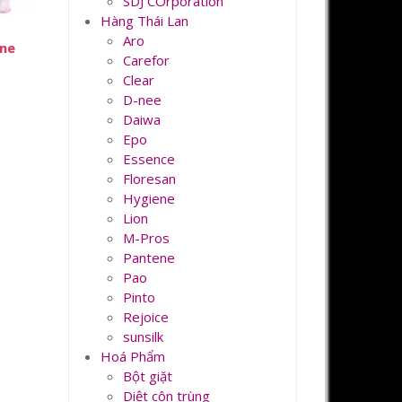
SDJ COrporation
Hàng Thái Lan
Aro
ene
Carefor
Clear
D-nee
Daiwa
Epo
000₫.
Essence
Floresan
Hygiene
Lion
M-Pros
Pantene
Pao
Pinto
Rejoice
sunsilk
Hoá Phẩm
Bột giặt
Diệt côn trùng