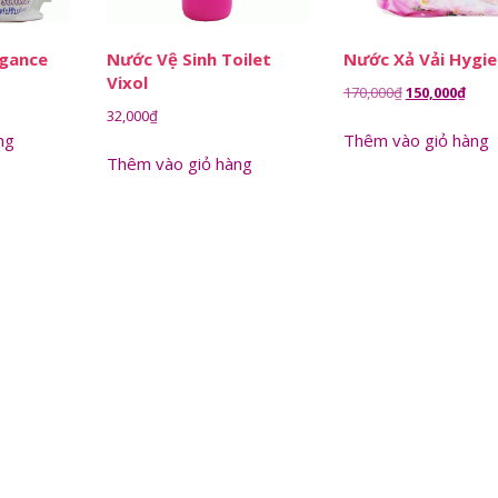
egance
Nước Vệ Sinh Toilet
Nước Xả Vải Hygi
Vixol
Giá
Giá
170,000
₫
150,000
₫
32,000
₫
gốc
hiện
ng
Thêm vào giỏ hàng
là:
tại
Thêm vào giỏ hàng
170,000₫.
là:
150,