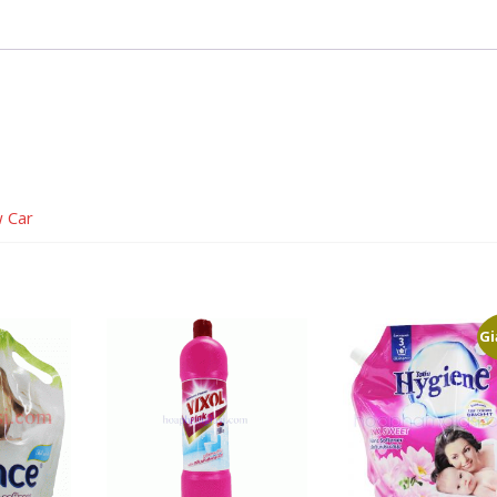
w Car
Gi