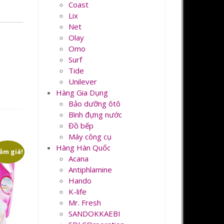
Coast
Lix
Net
Olay
Omo
Surf
Tide
Unilever
Hàng Gia Dụng
Bảo dưỡng ôtô
Bình đựng nước
Đồ bếp
Máy công cụ
Hàng Hàn Quốc
ảm giá!
Acana
Antiphlamine
Hando
K-life
Mr. Fresh
SANDOKKAEBI