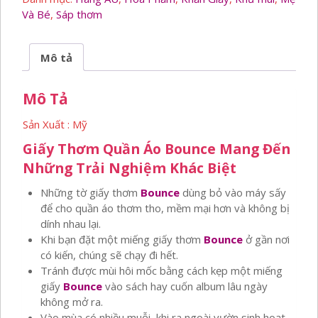
số
Và Bé
,
Sáp thơm
lượng
Mô tả
Mô Tả
Sản Xuất : Mỹ
Giấy Thơm Quần Áo Bounce Mang Đến
Những Trải Nghiệm Khác Biệt
Những tờ giấy thơm
Bounce
dùng bỏ vào máy sấy
để cho quần áo thơm tho, mềm mại hơn và không bị
dính nhau lại.
Khi bạn đặt một miếng giấy thơm
Bounce
ở gần nơi
có kiến, chúng sẽ chạy đi hết.
Tránh được mùi hôi mốc bằng cách kẹp một miếng
giấy
Bounce
vào sách hay cuốn album lâu ngày
không mở ra.
Vào mùa có nhiều muỗi, khi ra ngoài vườn sinh hoạt,