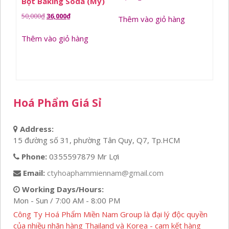
Bột Baking Soda (Mỹ)
Giá
Giá
50,000
₫
36,000
₫
Thêm vào giỏ hàng
gốc
hiện
Thêm vào giỏ hàng
là:
tại
50,000₫.
là:
36,000₫.
Hoá Phẩm Giá Sỉ
Address:
15 đường số 31, phường Tân Quy, Q7, Tp.HCM
Phone:
0355597879 Mr Lợi
Email:
ctyhoaphammiennam@gmail.com
Working Days/Hours:
Mon - Sun / 7:00 AM - 8:00 PM
Công Ty Hoá Phẩm Miền Nam Group là đại lý độc quyền
của nhiều nhãn hàng Thailand và Korea - cam kết hàng