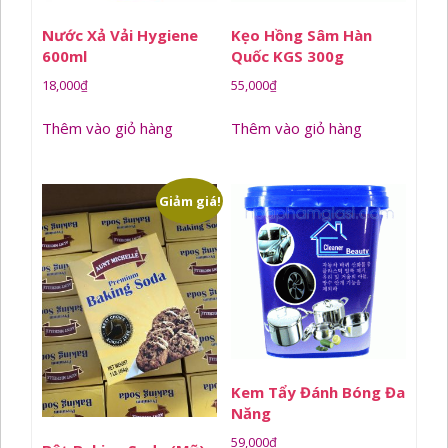
Nước Xả Vải Hygiene
Kẹo Hồng Sâm Hàn
600ml
Quốc KGS 300g
18,000
₫
55,000
₫
Thêm vào giỏ hàng
Thêm vào giỏ hàng
Giảm giá!
Kem Tẩy Đánh Bóng Đa
Năng
59,000
₫