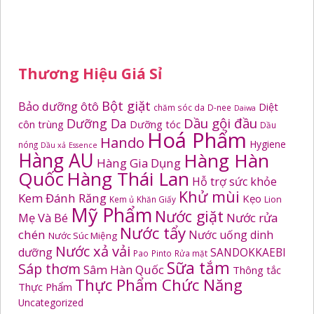
Thương Hiệu Giá Sỉ
Bột giặt
Bảo dưỡng ôtô
Diệt
chăm sóc da
D-nee
Daiwa
Dầu gội đầu
Dưỡng Da
côn trùng
Dưỡng tóc
Dầu
Hoá Phẩm
Hando
Hygiene
nóng
Dầu xả
Essence
Hàng AU
Hàng Hàn
Hàng Gia Dụng
Quốc
Hàng Thái Lan
Hỗ trợ sức khỏe
Khử mùi
Kem Đánh Răng
Kẹo
Kem ủ
Khăn Giấy
Lion
Mỹ Phẩm
Nước giặt
Mẹ Và Bé
Nước rửa
Nước tẩy
chén
Nước uống dinh
Nước Súc Miệng
Nước xả vải
dưỡng
SANDOKKAEBI
Pao
Pinto
Rửa mặt
Sữa tắm
Sáp thơm
Sâm Hàn Quốc
Thông tắc
Thực Phẩm Chức Năng
Thực Phẩm
Uncategorized