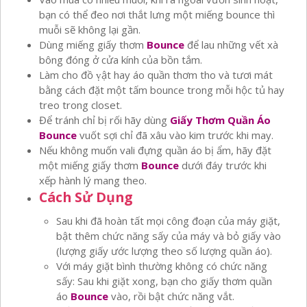
bạn có thể đeo nơi thắt lưng một miếng bounce thì
muỗi sẽ không lại gần.
Dùng miếng giấy thơm
Bounce
để lau những vết xà
bông đóng ở cửa kính của bồn tắm.
Làm cho đồ ṿật hay áo quần thơm tho và tươi mát
bằng cách đặt một tấm bounce trong mỗi hộc tủ hay
treo trong closet.
Để tránh chỉ bị rối hãy dùng
Giấy Thơm Quần Áo
Bounce
vuốt sợi chỉ đã xâu vào kim trước khi may.
Nếu không muốn vali đựng quần áo bị ẩm, hãy đặt
một miếng giấy thơm
Bounce
dưới đáy trước khi
xếp hành lý mang theo.
Cách Sử Dụng
Sau khi đã hoàn tất mọi công đoạn của máy giặt,
bật thêm chức năng sấy của máy và bỏ giấy vào
(lượng giấy ước lượng theo số lượng quần áo).
Với máy giặt bình thường không có chức năng
sấy: Sau khi giặt xong, bạn cho giấy thơm quần
áo
Bounce
vào, rồi bật chức năng vắt.