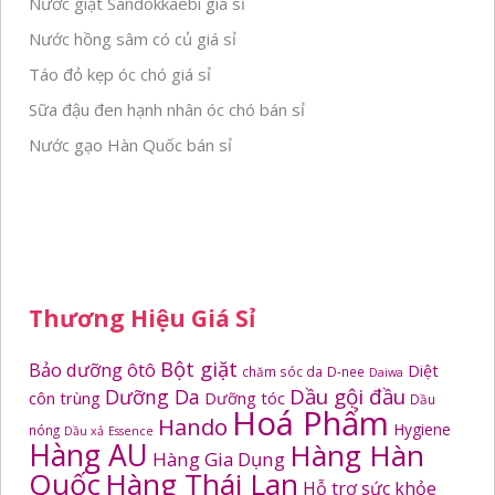
Nước giặt Sandokkaebi giá sỉ
Nước hồng sâm có củ giá sỉ
Táo đỏ kẹp óc chó giá sỉ
Sữa đậu đen hạnh nhân óc chó bán sỉ
Nước gạo Hàn Quốc bán sỉ
Thương Hiệu Giá Sỉ
Bột giặt
Bảo dưỡng ôtô
Diệt
chăm sóc da
D-nee
Daiwa
Dầu gội đầu
Dưỡng Da
côn trùng
Dưỡng tóc
Dầu
Hoá Phẩm
Hando
Hygiene
nóng
Dầu xả
Essence
Hàng AU
Hàng Hàn
Hàng Gia Dụng
Quốc
Hàng Thái Lan
Hỗ trợ sức khỏe