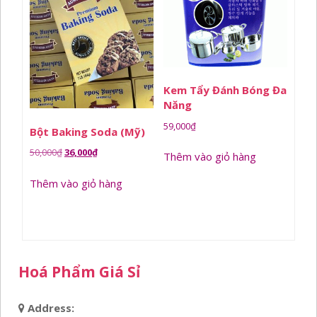
Kem Tẩy Đánh Bóng Đa
Năng
59,000
₫
Bột Baking Soda (Mỹ)
Giá
Giá
50,000
₫
36,000
₫
Thêm vào giỏ hàng
gốc
hiện
Thêm vào giỏ hàng
là:
tại
50,000₫.
là:
36,000₫.
Hoá Phẩm Giá Sỉ
Address: