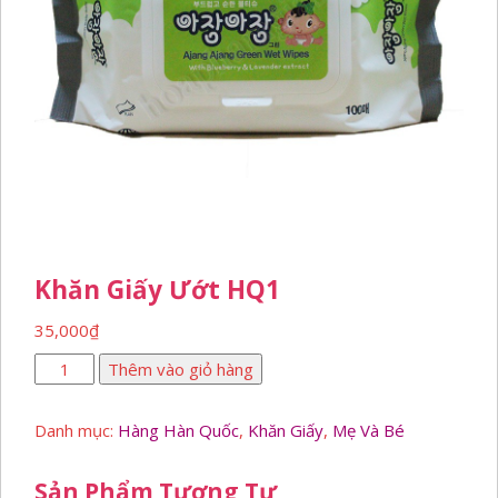
Khăn Giấy Ướt HQ1
35,000
₫
Khăn
Thêm vào giỏ hàng
giấy
ướt
Danh mục:
Hàng Hàn Quốc
,
Khăn Giấy
,
Mẹ Và Bé
HQ1
số
lượng
Sản Phẩm Tương Tự