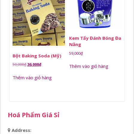
Kem Tẩy Đánh Bóng Đa
Năng
59,000
₫
Bột Baking Soda (Mỹ)
Giá
Giá
50,000
₫
36,000
₫
Thêm vào giỏ hàng
gốc
hiện
Thêm vào giỏ hàng
là:
tại
50,000₫.
là:
36,000₫.
Hoá Phẩm Giá Sỉ
Address: