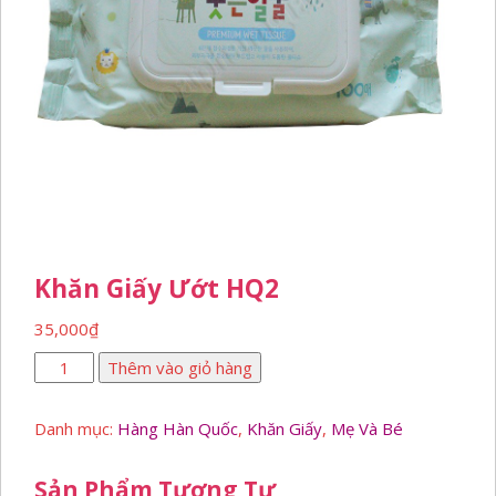
Khăn Giấy Ướt HQ2
35,000
₫
Khăn
Thêm vào giỏ hàng
giấy
ướt
Danh mục:
Hàng Hàn Quốc
,
Khăn Giấy
,
Mẹ Và Bé
HQ2
số
lượng
Sản Phẩm Tương Tự