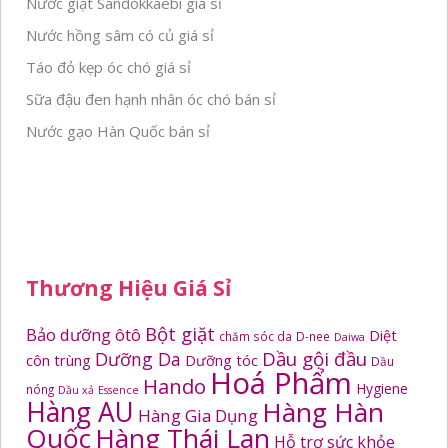
Nước giặt Sandokkaebi giá sỉ
Nước hồng sâm có củ giá sỉ
Táo đỏ kẹp óc chó giá sỉ
Sữa đậu đen hạnh nhân óc chó bán sỉ
Nước gạo Hàn Quốc bán sỉ
Thương Hiệu Giá Sỉ
Bột giặt
Bảo dưỡng ôtô
Diệt
chăm sóc da
D-nee
Daiwa
Dầu gội đầu
Dưỡng Da
côn trùng
Dưỡng tóc
Dầu
Hoá Phẩm
Hando
Hygiene
nóng
Dầu xả
Essence
Hàng AU
Hàng Hàn
Hàng Gia Dụng
Quốc
Hàng Thái Lan
Hỗ trợ sức khỏe