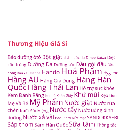
Thương Hiệu Giá Sỉ
Bột giặt
Bảo dưỡng ôtô
Diệt
chăm sóc da
D-nee
Daiwa
Dầu gội đầu
Dưỡng Da
côn trùng
Dưỡng tóc
Dầu
Hoá Phẩm
Hando
Hygiene
nóng
Dầu xả
Essence
Hàng AU
Hàng Hàn
Hàng Gia Dụng
Quốc
Hàng Thái Lan
Hỗ trợ sức khỏe
Khử mùi
Kem Đánh Răng
Kẹo
Kem ủ
Khăn Giấy
Lion
Mỹ Phẩm
Nước giặt
Mẹ Và Bé
Nước rửa
Nước tẩy
chén
Nước uống dinh
Nước Súc Miệng
Nước xả vải
dưỡng
SANDOKKAEBI
Pao
Pinto
Rửa mặt
Sữa tắm
Sáp thơm
Sâm Hàn Quốc
Thông tắc