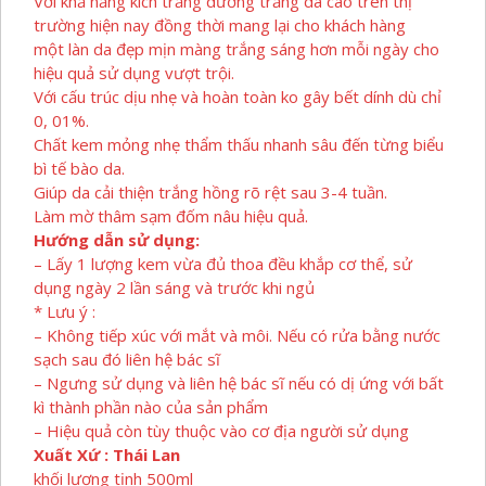
Với khả năng kích trắng dưỡng trắng da cao trên thị
trường hiện nay đồng thời mang lại cho khách hàng
một làn da đẹp mịn màng trắng sáng hơn mỗi ngày cho
hiệu quả sử dụng vượt trội.
Với cấu trúc dịu nhẹ và hoàn toàn ko gây bết dính dù chỉ
0, 01%.
Chất kem mỏng nhẹ thẩm thấu nhanh sâu đến từng biểu
bì tế bào da.
Giúp da cải thiện trắng hồng rõ rệt sau 3-4 tuần.
Làm mờ thâm sạm đốm nâu hiệu quả.
Hướng dẫn sử dụng:
– Lấy 1 lượng kem vừa đủ thoa đều khắp cơ thể, sử
dụng ngày 2 lần sáng và trước khi ngủ
* Lưu ý :
– Không tiếp xúc với mắt và môi. Nếu có rửa bằng nước
sạch sau đó liên hệ bác sĩ
– Ngưng sử dụng và liên hệ bác sĩ nếu có dị ứng với bất
kì thành phần nào của sản phẩm
– Hiệu quả còn tùy thuộc vào cơ địa người sử dụng
Xuất Xứ : Thái Lan
khối lượng tịnh 500ml