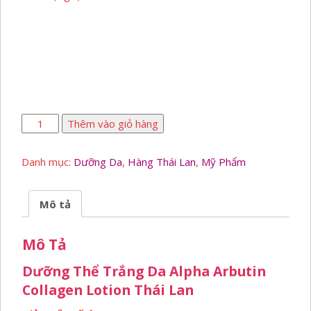
Dưỡng
Thêm vào giỏ hàng
Trắng
Alpha
Danh mục:
Dưỡng Da
,
Hàng Thái Lan
,
Mỹ Phẩm
Arbutin
số
lượng
Mô tả
Mô Tả
Dưỡng Thể Trắng Da Alpha Arbutin
Collagen Lotion Thái Lan