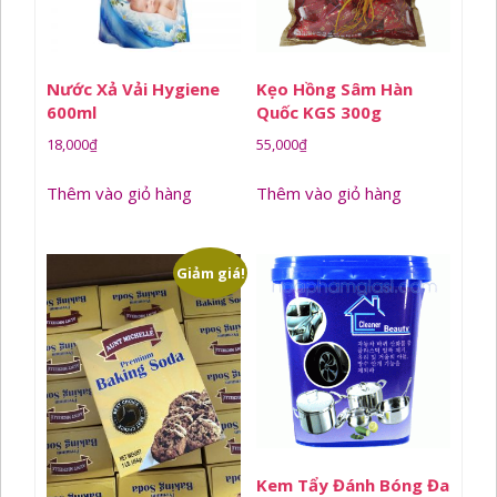
Nước Xả Vải Hygiene
Kẹo Hồng Sâm Hàn
600ml
Quốc KGS 300g
18,000
₫
55,000
₫
Thêm vào giỏ hàng
Thêm vào giỏ hàng
Giảm giá!
Kem Tẩy Đánh Bóng Đa