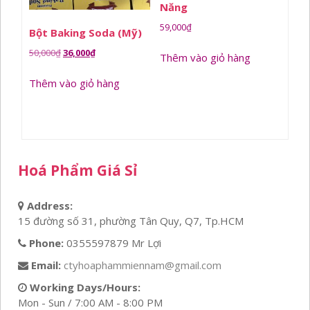
Năng
59,000
₫
Bột Baking Soda (Mỹ)
Giá
Giá
50,000
₫
36,000
₫
Thêm vào giỏ hàng
gốc
hiện
Thêm vào giỏ hàng
là:
tại
50,000₫.
là:
36,000₫.
Hoá Phẩm Giá Sỉ
Address:
15 đường số 31, phường Tân Quy, Q7, Tp.HCM
Phone:
0355597879 Mr Lợi
Email:
ctyhoaphammiennam@gmail.com
Working Days/Hours:
Mon - Sun / 7:00 AM - 8:00 PM