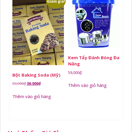
Giảm giá!
Kem Tẩy Đánh Bóng Đa
Năng
59,000
₫
Bột Baking Soda (Mỹ)
Giá
Giá
50,000
₫
36,000
₫
Thêm vào giỏ hàng
gốc
hiện
Thêm vào giỏ hàng
là:
tại
50,000₫.
là:
36,000₫.