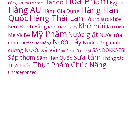
Hoá Phẩm
Hando
Hygiene
nóng
Dầu xả
Essence
Hàng AU
Hàng Hàn
Hàng Gia Dụng
Quốc
Hàng Thái Lan
Hỗ trợ sức khỏe
Khử mùi
Kem Đánh Răng
Kẹo
Kem ủ
Khăn Giấy
Lion
Mỹ Phẩm
Nước giặt
Mẹ Và Bé
Nước rửa
Nước tẩy
chén
Nước uống dinh
Nước Súc Miệng
Nước xả vải
dưỡng
SANDOKKAEBI
Pao
Pinto
Rửa mặt
Sữa tắm
Sáp thơm
Sâm Hàn Quốc
Thông tắc
Thực Phẩm Chức Năng
Thực Phẩm
Uncategorized