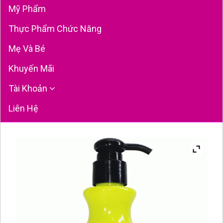
Mỹ Phẩm
Thực Phẩm Chức Năng
Mẹ Và Bé
Khuyến Mãi
Tài Khoản
Liên Hệ