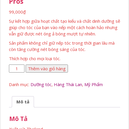
Pros
99,000
₫
Sự kết hợp giữa hoạt chất tạo kiểu và chất dinh dưỡng sẽ
giúp cho tóc của bạn vào nếp một cách hoàn hảo nhưng
vẫn giữ được nét óng ả bóng mượt tự nhiên.
Sản phẩm không chỉ giữ nếp tóc trong thời gian lâu mà
còn tăng cường nét bóng sáng của tóc.
Thích hợp cho mọi loại tóc.
Wax
Thêm vào giỏ hàng
Tạo
Kiểu
Danh mục:
Dưỡng tóc
,
Hàng Thái Lan
,
Mỹ Phẩm
Và
Dưỡng
Tóc
Mô tả
M
–
Mô Tả
Pros
số