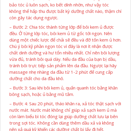
bảo tóc ủ luôn sạch, ko bết dính nhờn, như vậy tóc
không thể hấp thu được bất kỳ dưỡng chất nào, thậm chí
còn gây tác dụng ngược.
– Bước 2: Chia tóc thành từng lớp để bôi kem ủ được
đều. Ở từng lớp tóc, bôi kem ủ từ gốc tới ngọn. Nên
dùng một chiếc lược để chải sẽ đều và đỡ tốn kem ủ hơn.
Chú ý bôi kỹ phần ngọn tóc vì đây là nơi ít nhận được
chất dinh dưỡng và hư tổn nhiều nhất. Chỉ nên bôi lượng
vừa đủ, tránh bôi quá dày. Nếu da đầu của bạn bị dầu,
tránh bôi trực tiếp sản phẩm lên da đầu. Ngược lại hãy
massage nhẹ nhàng da đầu từ 1-2 phút để cung cấp
dưỡng chất cho da đầu khô.
– Bước 3: Sau khi bôi kem ủ, quấn quanh tóc bằng khăn
bông sạch, hoặc ủ bằng mũ tắm.
– Bước 4: Sau 20 phút, tháo khăn ra, xả tóc thật sạch với
nước mát. Nước mát không chỉ giúp xả sạch kem ủ mà
còn làm biểu bì tóc đóng lại giúp dưỡng chất lưu lại bên
trong sợi tóc. Không cần dùng thêm dầu xả và không
nên xả quá kỹ khiến các dưỡng chất bị lấy đi hết.