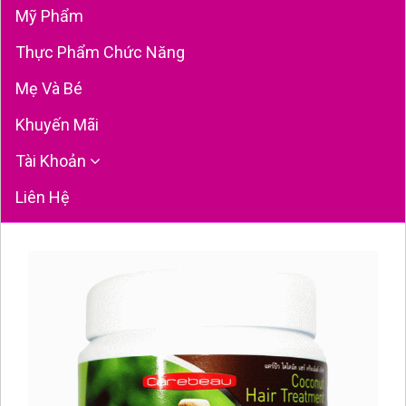
Mỹ Phẩm
Thực Phẩm Chức Năng
Mẹ Và Bé
Khuyến Mãi
Tài Khoản
Liên Hệ