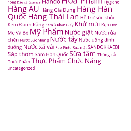
Hoá Phẩm
Hando
Hygiene
nóng
Dầu xả
Essence
Hàng AU
Hàng Hàn
Hàng Gia Dụng
Quốc
Hàng Thái Lan
Hỗ trợ sức khỏe
Khử mùi
Kem Đánh Răng
Kẹo
Kem ủ
Khăn Giấy
Lion
Mỹ Phẩm
Nước giặt
Mẹ Và Bé
Nước rửa
Nước tẩy
chén
Nước uống dinh
Nước Súc Miệng
Nước xả vải
dưỡng
SANDOKKAEBI
Pao
Pinto
Rửa mặt
Sữa tắm
Sáp thơm
Sâm Hàn Quốc
Thông tắc
Thực Phẩm Chức Năng
Thực Phẩm
Uncategorized