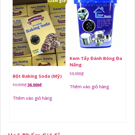
Giảm giá!
Kem Tẩy Đánh Bóng Đa
Năng
59,000
₫
Bột Baking Soda (Mỹ)
Giá
Giá
50,000
₫
36,000
₫
Thêm vào giỏ hàng
gốc
hiện
Thêm vào giỏ hàng
là:
tại
50,000₫.
là:
36,000₫.