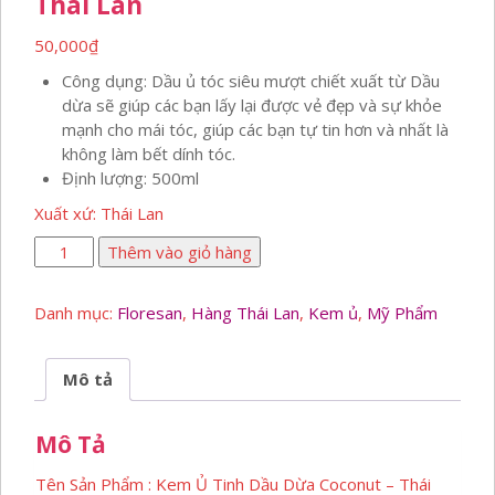
Thái Lan
50,000
₫
Công dụng: Dầu ủ tóc siêu mượt chiết xuất từ Dầu
dừa sẽ giúp các bạn lấy lại được vẻ đẹp và sự khỏe
mạnh cho mái tóc, giúp các bạn tự tin hơn và nhất là
không làm bết dính tóc.
Định lượng: 500ml
Xuất xứ: Thái Lan
Kem
Thêm vào giỏ hàng
Ủ
Tinh
Danh mục:
Floresan
,
Hàng Thái Lan
,
Kem ủ
,
Mỹ Phẩm
Dầu
Dừa
Coconut
Mô tả
–
Thái
Mô Tả
Lan
số
Tên Sản Phẩm : Kem Ủ Tinh Dầu Dừa Coconut – Thái
lượng