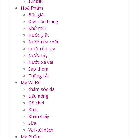
sunsilk
Hoá Phẩm
Bột giặt
Diệt côn trùng
Khử mùi
Nước giặt
Nước rửa chén
nước rủa tay
Nước tẩy
Nước xả vải
Sáp thơm
Thông tắc
Mẹ Và Bé
chăm sóc da
Dầu nóng
Đồ chơi
Khác
Khăn Giấy
Sữa
Vali-túi xách
Mỹ Phẩm