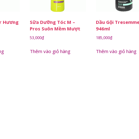
er Hương
Sữa Dưỡng Tóc M –
Dầu Gội Tresemm
Pros Suôn Mềm Mượt
946ml
53,000
₫
185,000
₫
ng
Thêm vào giỏ hàng
Thêm vào giỏ hàng