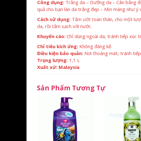
Công dụng:
Trắng da – Dưỡng da – Cân bằng độ 
quả cho bạn làn da trắng đẹp – Mịn màng như ý 
Cách sử dụng:
Tắm ướt toàn thân, cho một lư
da, rồi tắm sạch với nước.
Khuyến cáo:
Chỉ dùng ngoài da, tránh tiếp xúc t
Chỉ tiêu kích ứng:
Không đáng kể.
Điều kiện bảo quản:
Nơi thoáng mát, tránh tiếp 
Trọng lượng:
1,1 L
Xuất xứ: Malaysia
Sản Phẩm Tương Tự