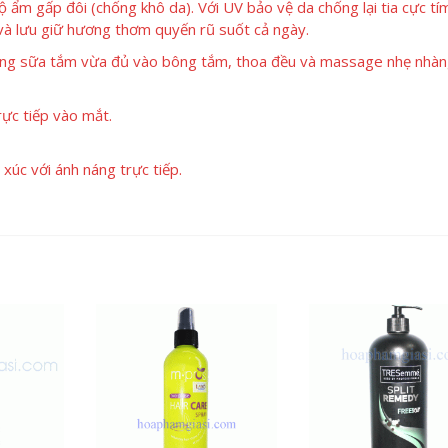
ẩm gấp đôi (chống khô da). Với UV bảo vệ da chống lại tia cực tí
và lưu giữ hương thơm quyến rũ suốt cả ngày.
ợng sữa tắm vừa đủ vào bông tắm, thoa đều và massage nhẹ nhàn
rực tiếp vào mắt.
xúc với ánh náng trực tiếp.