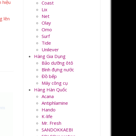
m hiệu
Coast
Lix
Net
g lên
Olay
Omo
Surf
Tide
Unilever
Hàng Gia Dụng
Bảo dưỡng ôtô
Bình đựng nước
Đồ bếp
Máy công cụ
Hàng Hàn Quốc
Acana
Antiphlamine
Hando
K-life
Mr. Fresh
SANDOKKAEBI