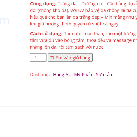
Công dụng:
Trắng da – Dưỡng da – Cân bằng độ 
đôi (chống khô da). Với UV bảo vệ da chống lại tia c
hiệu quả cho bạn làn da trắng đẹp – Mịn màng như 
lưu giữ hương thơm quyến rũ suốt cả ngày.
Cách sử dụng:
Tắm ướt toàn thân, cho một lượng
tắm vừa đủ vào bông tắm, thoa đều và massage n
nhàng lên da, rồi tắm sạch với nước.
Sữa
Thêm vào giỏ hàng
Tắm
Cao
Danh mục:
Hàng AU
,
Mỹ Phẩm
,
Sữa tắm
Cấp
Argasia
Ngọc
Trai
số
lượng