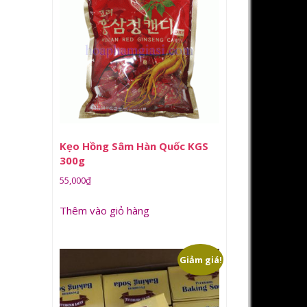
Kẹo Hồng Sâm Hàn Quốc KGS
300g
55,000
₫
Thêm vào giỏ hàng
Giảm giá!