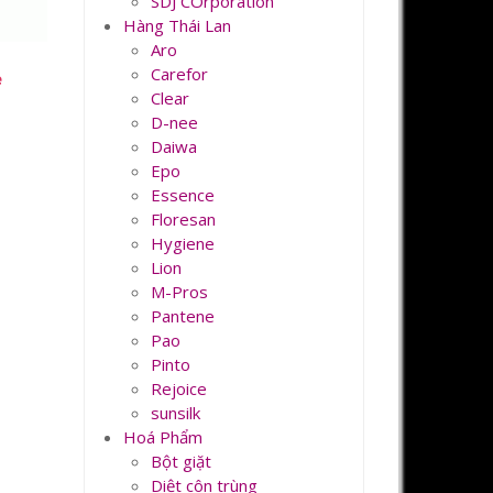
SDJ COrporation
Hàng Thái Lan
Aro
Carefor
e
Clear
D-nee
Daiwa
Epo
Essence
Floresan
Hygiene
Lion
M-Pros
Pantene
Pao
Pinto
Rejoice
sunsilk
Hoá Phẩm
Bột giặt
Diệt côn trùng