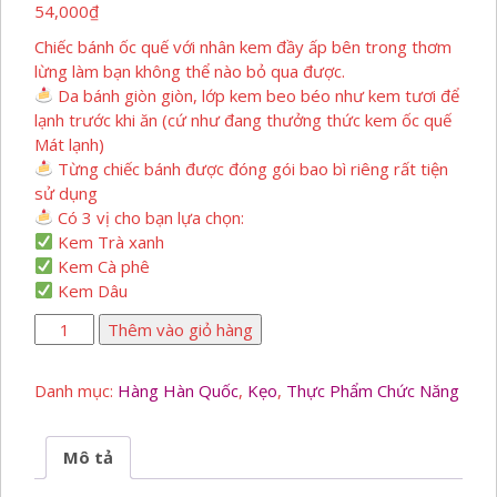
54,000
₫
Chiếc bánh ốc quế với nhân kem đầy ấp bên trong thơm
lừng làm bạn không thể nào bỏ qua được.
Da bánh giòn giòn, lớp kem beo béo như kem tươi để
lạnh trước khi ăn (cứ như đang thưởng thức kem ốc quế
Mát lạnh)
Từng chiếc bánh được đóng gói bao bì riêng rất tiện
sử dụng
Có 3 vị cho bạn lựa chọn:
Kem Trà xanh
Kem Cà phê
Kem Dâu
Bánh
Thêm vào giỏ hàng
Ốc
Quế
Danh mục:
Hàng Hàn Quốc
,
Kẹo
,
Thực Phẩm Chức Năng
Hàn
Quốc
số
Mô tả
lượng