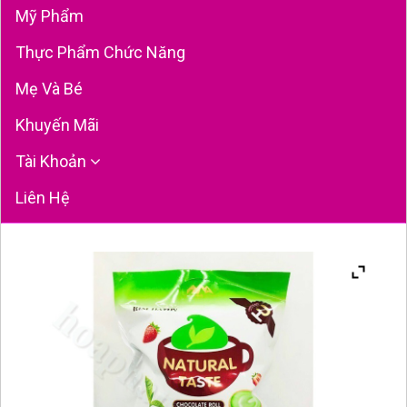
Mỹ Phẩm
Thực Phẩm Chức Năng
Mẹ Và Bé
Khuyến Mãi
Tài Khoản
Liên Hệ