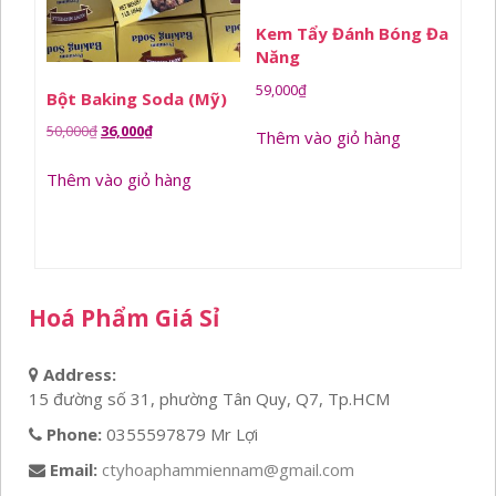
Kem Tẩy Đánh Bóng Đa
Năng
59,000
₫
Bột Baking Soda (Mỹ)
Giá
Giá
50,000
₫
36,000
₫
Thêm vào giỏ hàng
gốc
hiện
Thêm vào giỏ hàng
là:
tại
50,000₫.
là:
36,000₫.
Hoá Phẩm Giá Sỉ
Address:
15 đường số 31, phường Tân Quy, Q7, Tp.HCM
Phone:
0355597879 Mr Lợi
Email:
ctyhoaphammiennam@gmail.com