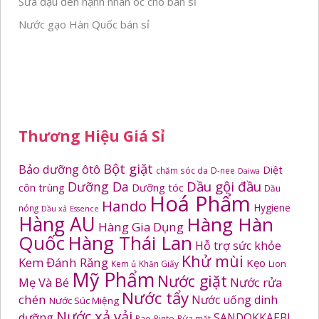
Sữa đậu đen hạnh nhân óc chó bán sỉ
Nước gạo Hàn Quốc bán sỉ
Thương Hiệu Giá Sỉ
Bột giặt
Bảo dưỡng ôtô
Diệt
chăm sóc da
D-nee
Daiwa
Dầu gội đầu
Dưỡng Da
côn trùng
Dưỡng tóc
Dầu
Hoá Phẩm
Hando
Hygiene
nóng
Dầu xả
Essence
Hàng AU
Hàng Hàn
Hàng Gia Dụng
Quốc
Hàng Thái Lan
Hỗ trợ sức khỏe
Khử mùi
Kem Đánh Răng
Kẹo
Kem ủ
Khăn Giấy
Lion
Mỹ Phẩm
Nước giặt
Mẹ Và Bé
Nước rửa
Nước tẩy
chén
Nước uống dinh
Nước Súc Miệng
Nước xả vải
dưỡng
SANDOKKAEBI
Pao
Pinto
Rửa mặt