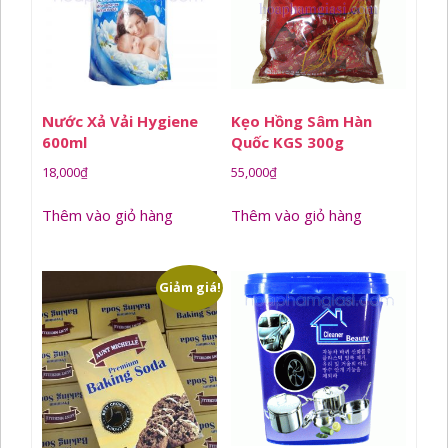
Nước Xả Vải Hygiene
Kẹo Hồng Sâm Hàn
600ml
Quốc KGS 300g
18,000
₫
55,000
₫
Thêm vào giỏ hàng
Thêm vào giỏ hàng
Giảm giá!