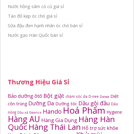
Nước hồng sâm có củ giá sỉ
Táo đỏ kẹp óc chó giá sỉ
Sữa đậu đen hạnh nhân óc chó bán sỉ
Nước gạo Hàn Quốc bán sỉ
Thương Hiệu Giá Sỉ
Bột giặt
Bảo dưỡng ôtô
Diệt
chăm sóc da
D-nee
Daiwa
Dầu gội đầu
Dưỡng Da
côn trùng
Dưỡng tóc
Dầu
Hoá Phẩm
Hando
Hygiene
nóng
Dầu xả
Essence
Hàng AU
Hàng Hàn
Hàng Gia Dụng
Quốc
Hàng Thái Lan
Hỗ trợ sức khỏe