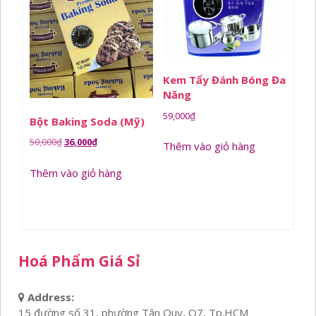
Kem Tẩy Đánh Bóng Đa
Năng
59,000
₫
Bột Baking Soda (Mỹ)
Giá
Giá
50,000
₫
36,000
₫
Thêm vào giỏ hàng
gốc
hiện
Thêm vào giỏ hàng
là:
tại
50,000₫.
là:
36,000₫.
Hoá Phẩm Giá Sỉ
Address:
15 đường số 31, phường Tân Quy, Q7, Tp.HCM