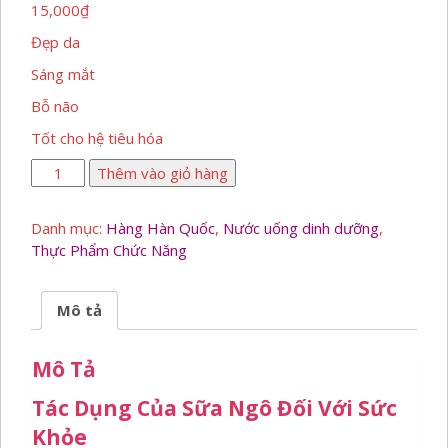
15,000
₫
Đẹp da
Sáng mắt
Bỗ não
Tốt cho hệ tiêu hóa
Sữa
Thêm vào giỏ hàng
Đậu
Nành
Danh mục:
Hàng Hàn Quốc
,
Nước uống dinh dưỡng
,
Ngô
Thực Phẩm Chức Năng
Ngọt
195ml
số
Mô tả
lượng
Mô Tả
Tác Dụng Của Sữa Ngô Đối Với Sức
Khỏe