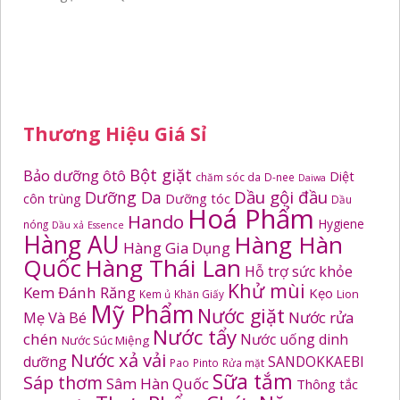
Thương Hiệu Giá Sỉ
Bột giặt
Bảo dưỡng ôtô
Diệt
chăm sóc da
D-nee
Daiwa
Dầu gội đầu
Dưỡng Da
côn trùng
Dưỡng tóc
Dầu
Hoá Phẩm
Hando
Hygiene
nóng
Dầu xả
Essence
Hàng AU
Hàng Hàn
Hàng Gia Dụng
Quốc
Hàng Thái Lan
Hỗ trợ sức khỏe
Khử mùi
Kem Đánh Răng
Kẹo
Kem ủ
Khăn Giấy
Lion
Mỹ Phẩm
Nước giặt
Mẹ Và Bé
Nước rửa
Nước tẩy
chén
Nước uống dinh
Nước Súc Miệng
Nước xả vải
dưỡng
SANDOKKAEBI
Pao
Pinto
Rửa mặt
Sữa tắm
Sáp thơm
Sâm Hàn Quốc
Thông tắc