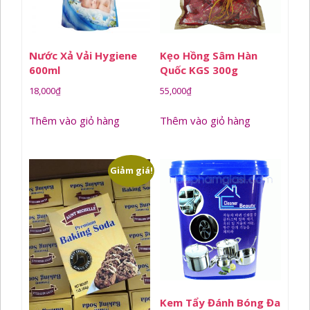
Nước Xả Vải Hygiene
Kẹo Hồng Sâm Hàn
600ml
Quốc KGS 300g
18,000
₫
55,000
₫
Thêm vào giỏ hàng
Thêm vào giỏ hàng
Giảm giá!
Kem Tẩy Đánh Bóng Đa