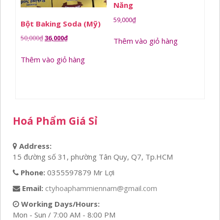
Năng
59,000
₫
Bột Baking Soda (Mỹ)
Giá
Giá
50,000
₫
36,000
₫
Thêm vào giỏ hàng
gốc
hiện
Thêm vào giỏ hàng
là:
tại
50,000₫.
là:
36,000₫.
Hoá Phẩm Giá Sỉ
Address:
15 đường số 31, phường Tân Quy, Q7, Tp.HCM
Phone:
0355597879 Mr Lợi
Email:
ctyhoaphammiennam@gmail.com
Working Days/Hours:
Mon - Sun / 7:00 AM - 8:00 PM