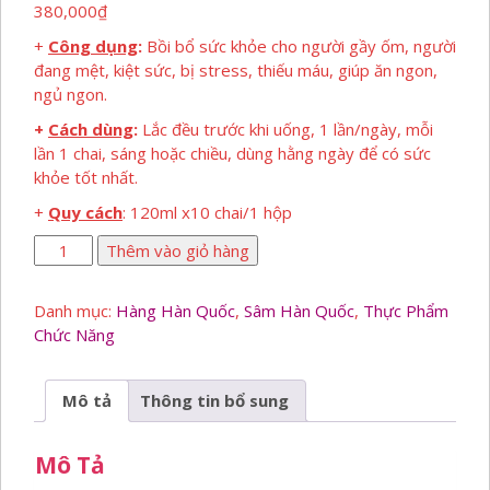
380,000
₫
+
Công dụng
:
Bồi bổ sức khỏe cho người gầy ốm, người
đang mệt, kiệt sức, bị stress, thiếu máu, giúp ăn ngon,
ngủ ngon.
+
Cách dùng
:
Lắc đều trước khi uống, 1 lần/ngày, mỗi
lần 1 chai, sáng hoặc chiều, dùng hằng ngày để có sức
khỏe tốt nhất.
+
Quy cách
: 120ml x10 chai/1 hộp
Nước
Thêm vào giỏ hàng
Hồng
Sâm
Danh mục:
Hàng Hàn Quốc
,
Sâm Hàn Quốc
,
Thực Phẩm
Có
Chức Năng
Củ
số
lượng
Mô tả
Thông tin bổ sung
Mô Tả