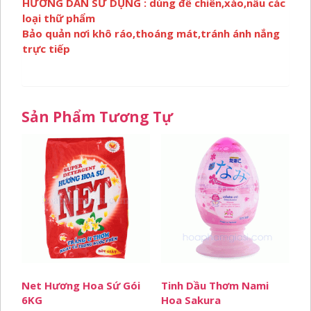
HƯỚNG DẪN SỬ DỤNG : dùng để chiên,xào,nấu các
loại thữ phẩm
Bảo quản nơi khô ráo,thoáng mát,tránh ánh nắng
trực tiếp
Sản Phẩm Tương Tự
Net Hương Hoa Sứ Gói
Tinh Dầu Thơm Nami
6KG
Hoa Sakura