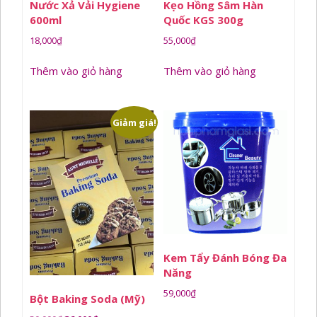
Nước Xả Vải Hygiene
Kẹo Hồng Sâm Hàn
600ml
Quốc KGS 300g
18,000
₫
55,000
₫
Thêm vào giỏ hàng
Thêm vào giỏ hàng
Giảm giá!
Kem Tẩy Đánh Bóng Đa
Năng
59,000
₫
Bột Baking Soda (Mỹ)