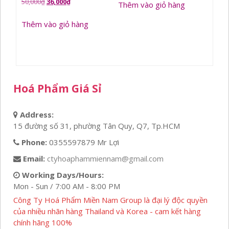
Giá
Giá
50,000
₫
36,000
₫
Thêm vào giỏ hàng
gốc
hiện
Thêm vào giỏ hàng
là:
tại
50,000₫.
là:
36,000₫.
Hoá Phẩm Giá Sỉ
Address:
15 đường số 31, phường Tân Quy, Q7, Tp.HCM
Phone:
0355597879 Mr Lợi
Email:
ctyhoaphammiennam@gmail.com
Working Days/Hours:
Mon - Sun / 7:00 AM - 8:00 PM
Công Ty Hoá Phẩm Miền Nam Group là đại lý độc quyền
của nhiều nhãn hàng Thailand và Korea - cam kết hàng
chính hãng 100%