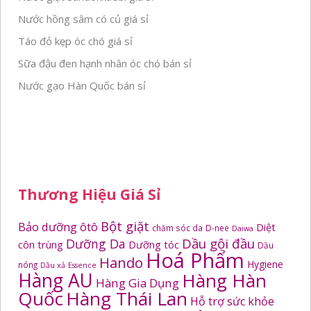
Nước hồng sâm có củ giá sỉ
Táo đỏ kẹp óc chó giá sỉ
Sữa đậu đen hạnh nhân óc chó bán sỉ
Nước gạo Hàn Quốc bán sỉ
Thương Hiệu Giá Sỉ
Bột giặt
Bảo dưỡng ôtô
Diệt
chăm sóc da
D-nee
Daiwa
Dầu gội đầu
Dưỡng Da
côn trùng
Dưỡng tóc
Dầu
Hoá Phẩm
Hando
Hygiene
nóng
Dầu xả
Essence
Hàng AU
Hàng Hàn
Hàng Gia Dụng
Quốc
Hàng Thái Lan
Hỗ trợ sức khỏe