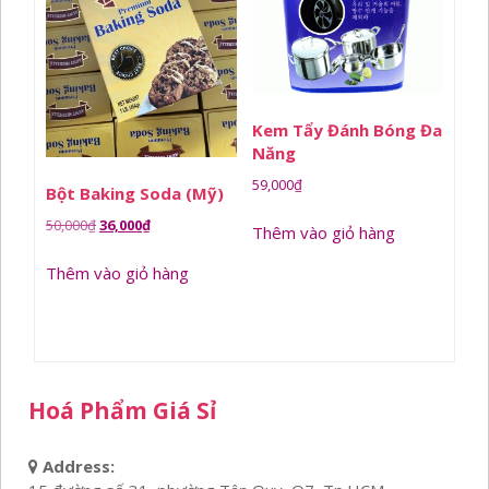
Kem Tẩy Đánh Bóng Đa
Năng
59,000
₫
Bột Baking Soda (Mỹ)
Giá
Giá
50,000
₫
36,000
₫
Thêm vào giỏ hàng
gốc
hiện
Thêm vào giỏ hàng
là:
tại
50,000₫.
là:
36,000₫.
Hoá Phẩm Giá Sỉ
Address: