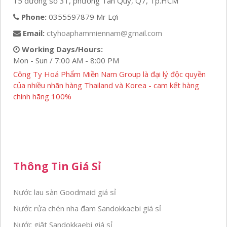
15 đường số 31, phường Tân Quy, Q7, Tp.HCM
Phone:
0355597879 Mr Lợi
Email:
ctyhoaphammiennam@gmail.com
Working Days/Hours:
Mon - Sun / 7:00 AM - 8:00 PM
Công Ty Hoá Phẩm Miền Nam Group là đại lý độc quyền
của nhiều nhãn hàng Thailand và Korea - cam kết hàng
chính hãng 100%
Thông Tin Giá Sỉ
Nước lau sàn Goodmaid giá sỉ
Nước rửa chén nha đam Sandokkaebi giá sỉ
Nước giặt Sandokkaebi giá sỉ