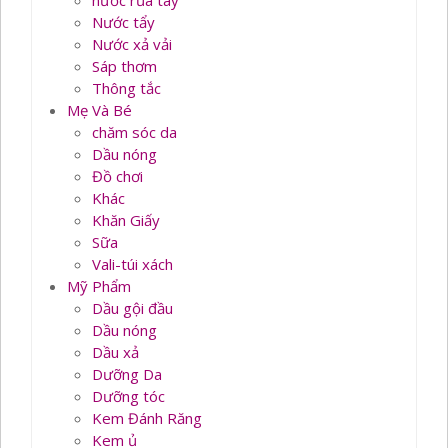
nước rủa tay
Nước tẩy
Nước xả vải
Sáp thơm
Thông tắc
Mẹ Và Bé
chăm sóc da
Dầu nóng
Đồ chơi
Khác
Khăn Giấy
Sữa
Vali-túi xách
Mỹ Phẩm
Dầu gội đầu
Dầu nóng
Dầu xả
Dưỡng Da
Dưỡng tóc
Kem Đánh Răng
Kem ủ