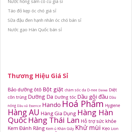
Nước hồng sâm có củ giá sỉ
Táo đỏ kẹp óc chó giá sỉ
Sữa đậu đen hạnh nhân óc chó bán sỉ
Nước gạo Hàn Quốc bán sỉ
Thương Hiệu Giá Sỉ
Bột giặt
Bảo dưỡng ôtô
Diệt
chăm sóc da
D-nee
Daiwa
Dầu gội đầu
Dưỡng Da
côn trùng
Dưỡng tóc
Dầu
Hoá Phẩm
Hando
Hygiene
nóng
Dầu xả
Essence
Hàng AU
Hàng Hàn
Hàng Gia Dụng
Quốc
Hàng Thái Lan
Hỗ trợ sức khỏe
Khử mùi
Kem Đánh Răng
Kẹo
Kem ủ
Khăn Giấy
Lion