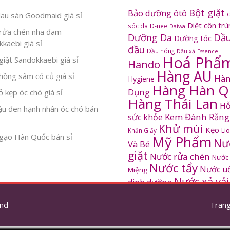
Bột giặt
Bảo dưỡng ôtô
au sàn Goodmaid giá sỉ
Diệt côn tr
sóc da
D-nee
Daiwa
rửa chén nha đam
Dầu
Dưỡng Da
Dưỡng tóc
kaebi giá sỉ
đầu
Dầu nóng
Dầu xả
Essence
Hoá Phẩ
iặt Sandokkaebi giá sỉ
Hando
Hàng AU
ồng sâm có củ giá sỉ
Hàn
Hygiene
Hàng Hàn Q
Dụng
 kẹp óc chó giá sỉ
Hàng Thái Lan
Hỗ
ậu đen hạnh nhân óc chó bán
Kem Đánh Răng
sức khỏe
Khử mùi
Kẹo
Khăn Giấy
Li
gạo Hàn Quốc bán sỉ
Mỹ Phẩm
Nư
Và Bé
giặt
Nước rửa chén
Nước
Nước tẩy
Nước u
Miệng
Nước xả vải
dinh dưỡng
SANDOKKAEBI
Pinto
Rửa mặt
S
nd
thơm
Trang
Sâm Hàn Quốc
tắm
Thông tắc
Thực Phẩm