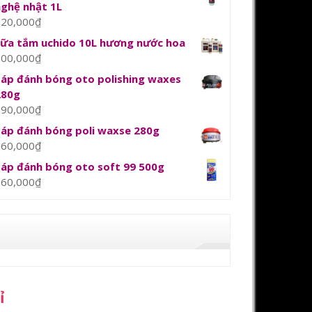
nghệ nhật 1L
120,000
₫
sữa tắm uchido 10L hương nước hoa
800,000
₫
Sáp đánh bóng oto polishing waxes
280g
390,000
₫
Sáp đánh bóng poli waxse 280g
360,000
₫
Sáp đánh bóng oto soft 99 500g
360,000
₫
ỉ