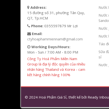
Address:
Nước l
15 đường số 31, phường Tân Quy,
Nước 
Q7, Tp.HCM
Sandok
Phone:
0355597879 Mr Lợi
Nước g
Email:
Nước h
ctyhoaphammiennam@gmail.com
Táo đỏ
Working Days/Hours:
Sữa đ
Mon - Sun / 7:00 AM - 8:00 PM
sỉ
Công Ty Hoá Phẩm Miền Nam
Group là đại lý độc quyền của nhiều
Nước 
nhãn hàng Thailand và Korea - cam
kết hàng chính hãng 100%
© 2024 Hoá Phẩm Giá Sỉ, thiết kế bởi
Ready Inbou