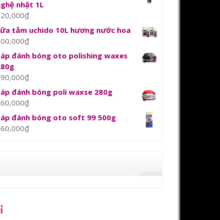
nghệ nhật 1L
120,000
₫
sữa tắm uchido 10L hương nước hoa
800,000
₫
Sáp đánh bóng oto polishing waxes
280g
390,000
₫
Sáp đánh bóng poli waxse 280g
360,000
₫
Sáp đánh bóng oto soft 99 500g
360,000
₫
ỉ