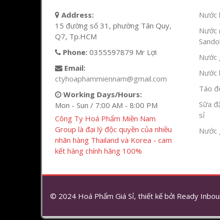
Address:
Nước l
15 đường số 31, phường Tân Quy,
Nước 
Q7, Tp.HCM
Sandok
Phone:
0355597879 Mr Lợi
Nước g
Email:
Nước h
ctyhoaphammiennam@gmail.com
Táo đỏ
Working Days/Hours:
Sữa đ
Mon - Sun / 7:00 AM - 8:00 PM
sỉ
Công Ty Hoá Phẩm Miền Nam
Group là đại lý độc quyền của nhiều
Nước 
nhãn hàng Thailand và Korea - cam
kết hàng chính hãng 100%
© 2024 Hoá Phẩm Giá Sỉ, thiết kế bởi
Ready Inbou