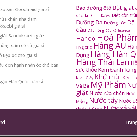
Bột giặt
Bảo dưỡng ôtô
au sàn Goodmaid giá sỉ
Diệt côn tr
sóc da
D-nee
Daiwa
rửa chén nha đam
Dầu
Dưỡng Da
Dưỡng tóc
kaebi giá sỉ
đầu
Dầu nóng
Dầu xả
Essence
Hoá Phẩ
iặt Sandokkaebi giá sỉ
Hando
Hàng AU
ồng sâm có củ giá sỉ
Hàn
Hygiene
Hàng Hàn Q
Dụng
 kẹp óc chó giá sỉ
Hàng Thái Lan
Hỗ
ậu đen hạnh nhân óc chó bán
Kem Đánh Răng
sức khỏe
Khử mùi
Kẹo
Khăn Giấy
Li
gạo Hàn Quốc bán sỉ
Mỹ Phẩm
Nư
Và Bé
giặt
Nước rửa chén
Nước
Nước tẩy
Nước u
Miệng
Nước xả vải
dinh dưỡng
SANDOKKAEBI
Pinto
Rửa mặt
S
nd
thơm
Trang
Sâm Hàn Quốc
tắm
Thông tắc
Thực Phẩm