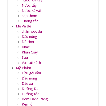
nước rủa tay
Nước tẩy
Nước xả vải
Sáp thơm
Thông tắc
Mẹ Và Bé
chăm sóc da
Dầu nóng
Đồ chơi
Khác
Khăn Giấy
Sữa
Vali-túi xách
Mỹ Phẩm
Dầu gội đầu
Dầu nóng
Dầu xả
Dưỡng Da
Dưỡng tóc
Kem Đánh Răng
Kem ủ