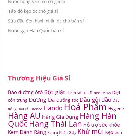
Nước hồng sâm có củ giá sỉ
Táo đỏ kẹp óc chó giá sỉ
Sữa đậu đen hạnh nhân óc chó bán sỉ
Nước gạo Hàn Quốc bán sỉ
Thương Hiệu Giá Sỉ
Bột giặt
Bảo dưỡng ôtô
Diệt
chăm sóc da
D-nee
Daiwa
Dầu gội đầu
Dưỡng Da
côn trùng
Dưỡng tóc
Dầu
Hoá Phẩm
Hando
Hygiene
nóng
Dầu xả
Essence
Hàng AU
Hàng Hàn
Hàng Gia Dụng
Quốc
Hàng Thái Lan
Hỗ trợ sức khỏe
Khử mùi
Kem Đánh Răng
Kẹo
Kem ủ
Khăn Giấy
Lion