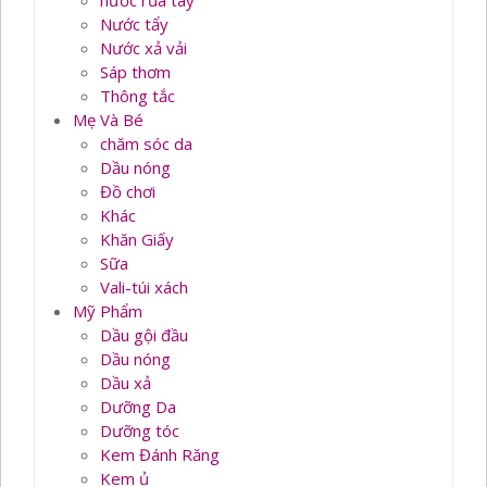
nước rủa tay
Nước tẩy
Nước xả vải
Sáp thơm
Thông tắc
Mẹ Và Bé
chăm sóc da
Dầu nóng
Đồ chơi
Khác
Khăn Giấy
Sữa
Vali-túi xách
Mỹ Phẩm
Dầu gội đầu
Dầu nóng
Dầu xả
Dưỡng Da
Dưỡng tóc
Kem Đánh Răng
Kem ủ