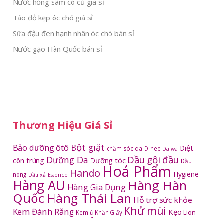
Nước hồng sâm có củ giá sỉ
Táo đỏ kẹp óc chó giá sỉ
Sữa đậu đen hạnh nhân óc chó bán sỉ
Nước gạo Hàn Quốc bán sỉ
Thương Hiệu Giá Sỉ
Bột giặt
Bảo dưỡng ôtô
Diệt
chăm sóc da
D-nee
Daiwa
Dầu gội đầu
Dưỡng Da
côn trùng
Dưỡng tóc
Dầu
Hoá Phẩm
Hando
Hygiene
nóng
Dầu xả
Essence
Hàng AU
Hàng Hàn
Hàng Gia Dụng
Quốc
Hàng Thái Lan
Hỗ trợ sức khỏe
Khử mùi
Kem Đánh Răng
Kẹo
Kem ủ
Khăn Giấy
Lion