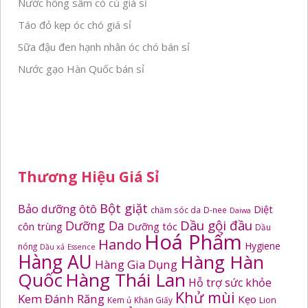
Nước hồng sâm có củ giá sỉ
Táo đỏ kẹp óc chó giá sỉ
Sữa đậu đen hạnh nhân óc chó bán sỉ
Nước gạo Hàn Quốc bán sỉ
Thương Hiệu Giá Sỉ
Bột giặt
Bảo dưỡng ôtô
Diệt
chăm sóc da
D-nee
Daiwa
Dầu gội đầu
Dưỡng Da
côn trùng
Dưỡng tóc
Dầu
Hoá Phẩm
Hando
Hygiene
nóng
Dầu xả
Essence
Hàng AU
Hàng Hàn
Hàng Gia Dụng
Quốc
Hàng Thái Lan
Hỗ trợ sức khỏe
Khử mùi
Kem Đánh Răng
Kẹo
Kem ủ
Khăn Giấy
Lion