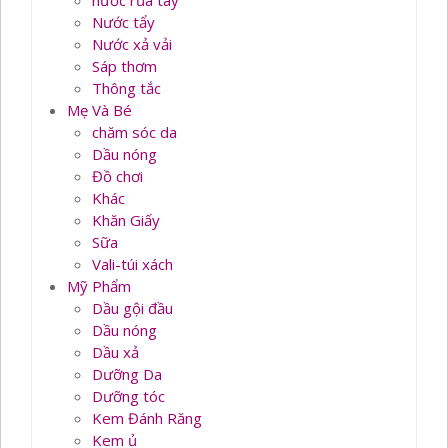
nước rủa tay
Nước tẩy
Nước xả vải
Sáp thơm
Thông tắc
Mẹ Và Bé
chăm sóc da
Dầu nóng
Đồ chơi
Khác
Khăn Giấy
Sữa
Vali-túi xách
Mỹ Phẩm
Dầu gội đầu
Dầu nóng
Dầu xả
Dưỡng Da
Dưỡng tóc
Kem Đánh Răng
Kem ủ