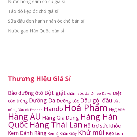
Nước hồng sâm có củ giá sỉ
Táo đỏ kẹp óc chó giá sỉ
Sữa đậu đen hạnh nhân óc chó bán sỉ
Nước gạo Hàn Quốc bán sỉ
Thương Hiệu Giá Sỉ
Bột giặt
Bảo dưỡng ôtô
Diệt
chăm sóc da
D-nee
Daiwa
Dầu gội đầu
Dưỡng Da
côn trùng
Dưỡng tóc
Dầu
Hoá Phẩm
Hando
Hygiene
nóng
Dầu xả
Essence
Hàng AU
Hàng Hàn
Hàng Gia Dụng
Quốc
Hàng Thái Lan
Hỗ trợ sức khỏe
Khử mùi
Kem Đánh Răng
Kẹo
Kem ủ
Khăn Giấy
Lion