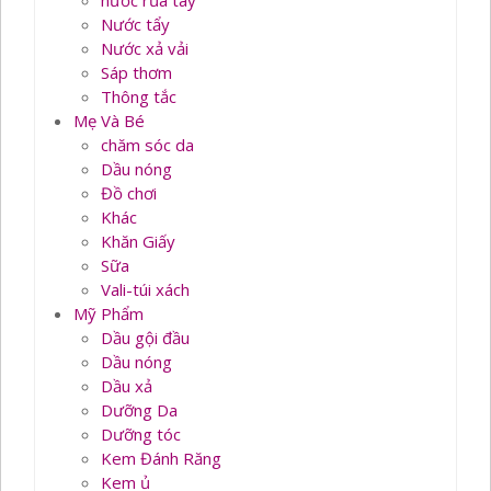
nước rủa tay
Nước tẩy
Nước xả vải
Sáp thơm
Thông tắc
Mẹ Và Bé
chăm sóc da
Dầu nóng
Đồ chơi
Khác
Khăn Giấy
Sữa
Vali-túi xách
Mỹ Phẩm
Dầu gội đầu
Dầu nóng
Dầu xả
Dưỡng Da
Dưỡng tóc
Kem Đánh Răng
Kem ủ