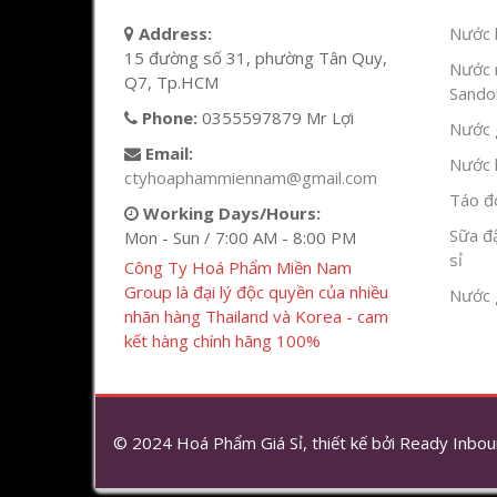
Address:
Nước l
15 đường số 31, phường Tân Quy,
Nước 
Q7, Tp.HCM
Sandok
Phone:
0355597879 Mr Lợi
Nước g
Email:
Nước h
ctyhoaphammiennam@gmail.com
Táo đỏ
Working Days/Hours:
Sữa đ
Mon - Sun / 7:00 AM - 8:00 PM
sỉ
Công Ty Hoá Phẩm Miền Nam
Group là đại lý độc quyền của nhiều
Nước 
nhãn hàng Thailand và Korea - cam
kết hàng chính hãng 100%
© 2024 Hoá Phẩm Giá Sỉ, thiết kế bởi
Ready Inbou