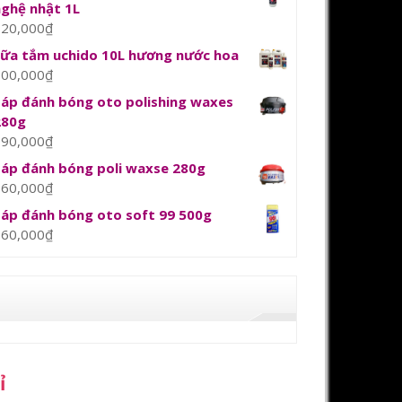
nghệ nhật 1L
120,000
₫
sữa tắm uchido 10L hương nước hoa
800,000
₫
Sáp đánh bóng oto polishing waxes
280g
390,000
₫
Sáp đánh bóng poli waxse 280g
360,000
₫
Sáp đánh bóng oto soft 99 500g
360,000
₫
ỉ