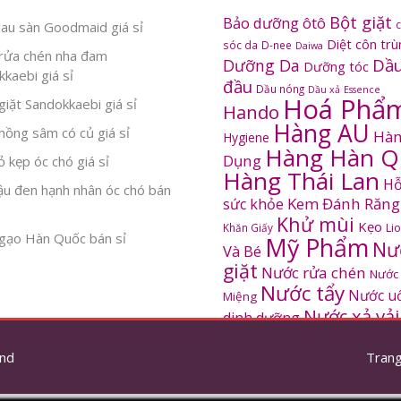
Bột giặt
Bảo dưỡng ôtô
au sàn Goodmaid giá sỉ
Diệt côn tr
sóc da
D-nee
Daiwa
rửa chén nha đam
Dầu
Dưỡng Da
Dưỡng tóc
kaebi giá sỉ
đầu
Dầu nóng
Dầu xả
Essence
Hoá Phẩ
iặt Sandokkaebi giá sỉ
Hando
Hàng AU
ồng sâm có củ giá sỉ
Hàn
Hygiene
Hàng Hàn Q
Dụng
 kẹp óc chó giá sỉ
Hàng Thái Lan
Hỗ
ậu đen hạnh nhân óc chó bán
Kem Đánh Răng
sức khỏe
Khử mùi
Kẹo
Khăn Giấy
Li
gạo Hàn Quốc bán sỉ
Mỹ Phẩm
Nư
Và Bé
giặt
Nước rửa chén
Nước
Nước tẩy
Nước u
Miệng
Nước xả vải
dinh dưỡng
SANDOKKAEBI
Pinto
Rửa mặt
S
nd
thơm
Trang
Sâm Hàn Quốc
tắm
Thông tắc
Thực Phẩm