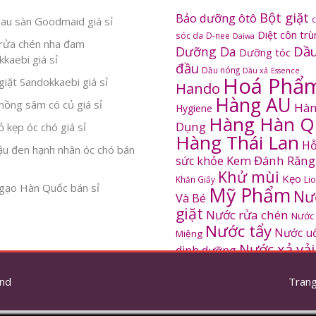
Bột giặt
Bảo dưỡng ôtô
au sàn Goodmaid giá sỉ
Diệt côn tr
sóc da
D-nee
Daiwa
rửa chén nha đam
Dầu
Dưỡng Da
Dưỡng tóc
kaebi giá sỉ
đầu
Dầu nóng
Dầu xả
Essence
Hoá Phẩ
iặt Sandokkaebi giá sỉ
Hando
Hàng AU
ồng sâm có củ giá sỉ
Hàn
Hygiene
Hàng Hàn Q
Dụng
 kẹp óc chó giá sỉ
Hàng Thái Lan
Hỗ
ậu đen hạnh nhân óc chó bán
Kem Đánh Răng
sức khỏe
Khử mùi
Kẹo
Khăn Giấy
Li
gạo Hàn Quốc bán sỉ
Mỹ Phẩm
Nư
Và Bé
giặt
Nước rửa chén
Nước
Nước tẩy
Nước u
Miệng
Nước xả vải
dinh dưỡng
SANDOKKAEBI
Pinto
Rửa mặt
S
nd
thơm
Trang
Sâm Hàn Quốc
tắm
Thông tắc
Thực Phẩm