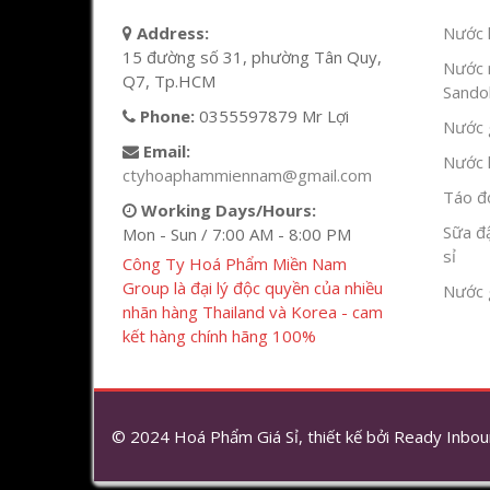
Address:
Nước l
15 đường số 31, phường Tân Quy,
Nước 
Q7, Tp.HCM
Sandok
Phone:
0355597879 Mr Lợi
Nước g
Email:
Nước h
ctyhoaphammiennam@gmail.com
Táo đỏ
Working Days/Hours:
Sữa đ
Mon - Sun / 7:00 AM - 8:00 PM
sỉ
Công Ty Hoá Phẩm Miền Nam
Group là đại lý độc quyền của nhiều
Nước 
nhãn hàng Thailand và Korea - cam
kết hàng chính hãng 100%
© 2024 Hoá Phẩm Giá Sỉ, thiết kế bởi
Ready Inbou