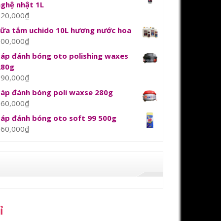
nghệ nhật 1L
120,000
₫
sữa tắm uchido 10L hương nước hoa
800,000
₫
Sáp đánh bóng oto polishing waxes
280g
390,000
₫
Sáp đánh bóng poli waxse 280g
360,000
₫
Sáp đánh bóng oto soft 99 500g
360,000
₫
ỉ